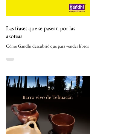
Las frases que se pasean por las
azoteas
Cómo Gandhi descubrió que para vender libros
primero había que conseguir que México leyera
una frase. En México se lee un promedio de 3.2
ejemplares al año.
https://www.gandhi.com.mx/publicidad/?
srsltid=AfmBOopiHumTljnoxefKOSiFblXdbR
Jpff4EkXnQmhTcLl3chTI28ENf Antes de las
redes sociales, antes de los memes, antes de que
las frases ingeniosas viajaran de pantalla en
pantalla, hubo unos rectángulos amarillos que
aparecieron en las avenidas de la Ciudad de
México como si fueran