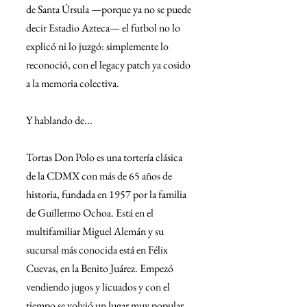
de Santa Úrsula —porque ya no se puede 
decir Estadio Azteca— el futbol no lo 
explicó ni lo juzgó: simplemente lo 
reconoció, con el legacy patch ya cosido 
a la memoria colectiva.
Y hablando de...
Tortas Don Polo es una tortería clásica 
de la CDMX con más de 65 años de 
historia, fundada en 1957 por la familia 
de Guillermo Ochoa. Está en el 
multifamiliar Miguel Alemán y su 
sucursal más conocida está en Félix 
Cuevas, en la Benito Juárez. Empezó 
vendiendo jugos y licuados y con el 
tiempo se volvió un lugar muy popular 