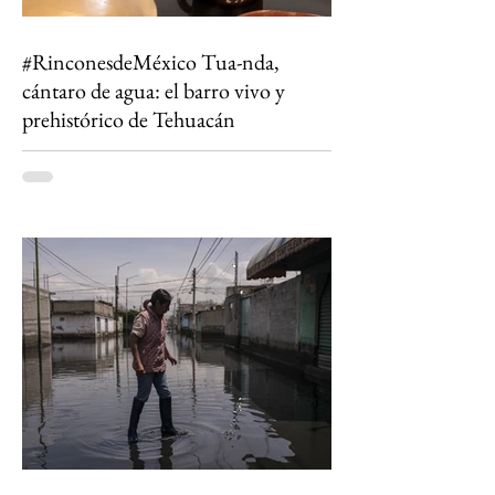
#RinconesdeMéxico Tua-nda,
cántaro de agua: el barro vivo y
prehistórico de Tehuacán
Entre dinosaurios, desiertos floridos y cántaros
que aún filtran la vida: así se vive el ecoturismo
en la Reserva de la Biosfera Tehuacán-Cuicatlán