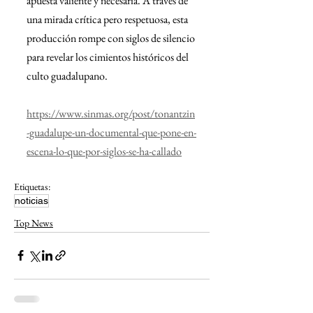
apuesta valiente y necesaria. A través de 
una mirada crítica pero respetuosa, esta 
producción rompe con siglos de silencio 
para revelar los cimientos históricos del 
culto guadalupano.
https://www.sinmas.org/post/tonantzin
-guadalupe-un-documental-que-pone-en-
escena-lo-que-por-siglos-se-ha-callado
Etiquetas:
noticias
Top News