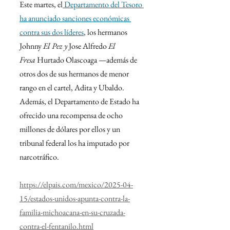
Este martes, el
 Departamento del Tesoro 
ha anunciado sanciones económicas 
contra sus dos líderes
, los hermanos 
Johnny 
El Pez y 
Jose Alfredo 
El 
Fresa 
Hurtado Olascoaga —además de 
otros dos de sus hermanos de menor 
rango en el cartel, Adita y Ubaldo. 
Además, el Departamento de Estado ha 
ofrecido una recompensa de ocho 
millones de dólares por ellos y un 
tribunal federal los ha imputado por 
narcotráfico.
https://elpais.com/mexico/2025-04-
15/estados-unidos-apunta-contra-la-
familia-michoacana-en-su-cruzada-
contra-el-fentanilo.html