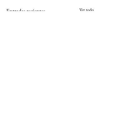
Ver todo
Entradas recientes
Comentarios