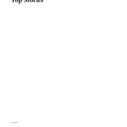
------