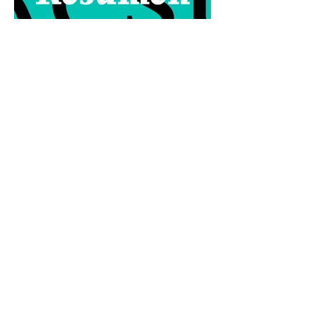
#Resumen Ingenio en Los Tuxtlas
anuncia su cierre; golpe para 30 mil
habitantes
Todo lo que algún día conocí está
desapareciendo. El cierre del Ingenio San Pedro
no es solo el fin de una fábrica: es la historia de
una región que durante generaciones vivió al
ritmo de la caña y que hoy enfrenta la
incertidumbre. Un relato sobre Los Tuxtlas, la
memoria, el verde que aún habita los recuerdos
y el papel que los ingenios han tenido en la
construcción de México.
https://www.sinmas.org/post/ingenio-san-