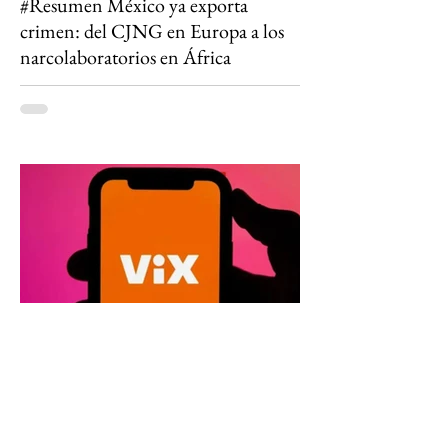
#Resumen México ya exporta
crimen: del CJNG en Europa a los
narcolaboratorios en África
Estados Unidos intensificó su ofensiva contra el
Cártel Jalisco Nueva Generación (CJNG) al
ofrecer más de 100 millones de dólares en
recompensas por ocho de sus presuntos líderes,
mientras en España fue desmantelada una red
vinculada al grupo que ocultaba metanfetamina
en cargamentos de vainilla. Al mismo tiempo,
autoridades estadounidenses detuvieron a 21
integrantes de una organización dedicada al
tráfico de armas hacia México desde Arizona y la
violencia ligada al crimen o
ViX y la factura del Mundial