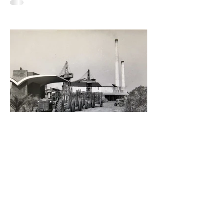
desapareciendo. El cierre del Ingenio San Pedro
no es solo el fin de una fábrica: es la historia de
una región que durante generaciones vivió al
ritmo de la caña y que hoy enfrenta la
incertidumbre. Un relato sobre Los Tuxtlas, la
memoria, el verde que aún habita los recuerdos
y el papel que los ingenios han tenido en la
construcción de México.
https://www.sinmas.org/post/ingenio-san-
pedro-tuxtlas Sheinbaum no asistirá a toma de
protesta de D
Cuando un ingenio deja de moler,
también deja de latir un pueblo
Ingenio San Pedro Hay un silencio que pesa
distinto en los pueblos cañeros. No es el de la
madrugada antes del primer corte ni el de los
campos cubiertos por la neblina. Es el silencio