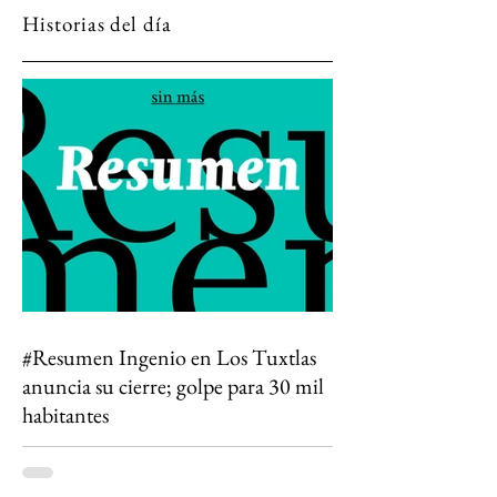
dólares
Historias del día
#Resumen Ingenio en Los Tuxtlas
anuncia su cierre; golpe para 30 mil
habitantes
Todo lo que algún día conocí está
desapareciendo. El cierre del Ingenio San Pedro