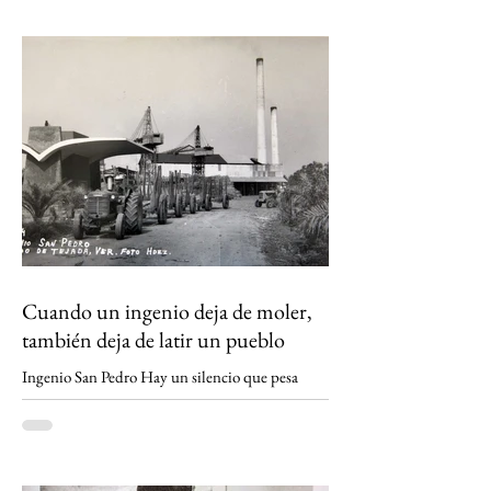
no es solo el fin de una fábrica: es la historia de
una región que durante generaciones vivió al
ritmo de la caña y que hoy enfrenta la
incertidumbre. Un relato sobre Los Tuxtlas, la
memoria, el verde que aún habita los recuerdos
y el papel que los ingenios han tenido en la
construcción de México.
https://www.sinmas.org/post/ingenio-san-
pedro-tuxtlas Sheinbaum no asistirá a toma de
protesta de D
Cuando un ingenio deja de moler,
también deja de latir un pueblo
Ingenio San Pedro Hay un silencio que pesa
distinto en los pueblos cañeros. No es el de la
madrugada antes del primer corte ni el de los
campos cubiertos por la neblina. Es el silencio
que queda cuando un ingenio apaga sus