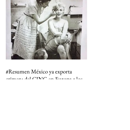
máquinas por última vez. Eso ocurrió en Lerdo
de Tejada, Veracruz. El Ingenio San Pedro,
durante décadas el corazón económico de Los
Tuxtlas, anunció su cierre definitivo al
declararse económicamente inviable. Detrás de
esa frase empresarial hay una realida
#Resumen México ya exporta
crimen: del CJNG en Europa a los
narcolaboratorios en África
Estados Unidos intensificó su ofensiva contra el
Cártel Jalisco Nueva Generación (CJNG) al
ofrecer más de 100 millones de dólares en
recompensas por ocho de sus presuntos líderes,
mientras en España fue desmantelada una red
vinculada al grupo que ocultaba metanfetamina