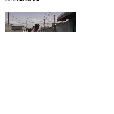
La ciudad que se inunda mientras
busca agua
CDMX enfrenta la paradoja de cada temporada
de lluvias: mientras millones de pesos se
destinan a sacar el agua que cae sobre la ciudad,
el subsuelo se hunde por la extracción de agua
que la propia ciudad necesita. La pérdida de