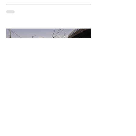
Entre dinosaurios, desiertos floridos y cántaros
que aún filtran la vida: así se vive el ecoturismo
en la Reserva de la Biosfera Tehuacán-Cuicatlán
La ciudad que se inunda mientras
busca agua
CDMX enfrenta la paradoja de cada temporada
de lluvias: mientras millones de pesos se