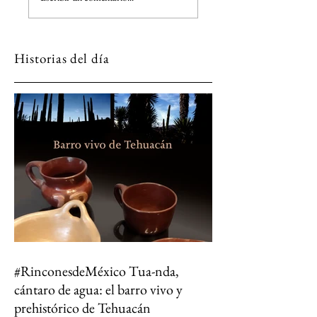
de México a través de sus
los milagros del barrio
libros
arte para el Louvre
Historias del día
#RinconesdeMéxico Tua-nda,
cántaro de agua: el barro vivo y
prehistórico de Tehuacán