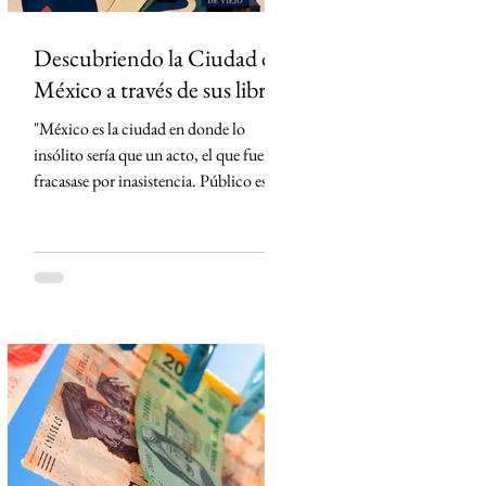
Descubriendo la Ciudad de
México a través de sus libros
"México es la ciudad en donde lo
insólito sería que un acto, el que fuera,
fracasase por inasistencia. Público es lo
que abunda" Carlos Monsiváis SinMás
"Hay ciudades que se visitan. La Ciudad
de México, en cambio, primero se lee."
Creo que conocí la Ciudad de México
mucho antes de caminarla. La conocí
leyendo. Cada libro me entregó una
llave distinta y, con cada página, la
ciudad dejó de ser un punto en el mapa
para convertirse en un territorio de
historias. El primero en t