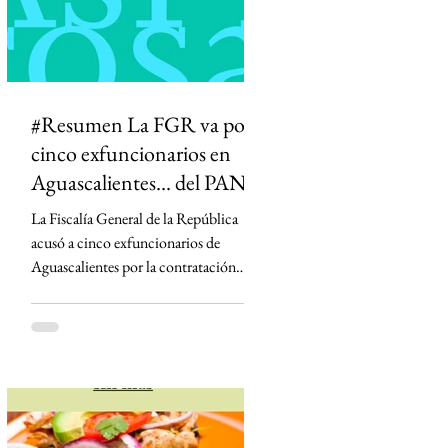
definición de qué información es veraz.
#Resumen La FGR va por
cinco exfuncionarios en
Aguascalientes... del PAN
La Fiscalía General de la República
acusó a cinco exfuncionarios de
Aguascalientes por la contratación
irregular de la empresa Next Energy en
2019, un proyecto que prometía
infraestructura energética y terminó
bajo investigación por un presunto
fraude millonario. Aunque el convenio
fue aprobado cuando la hoy
gobernadora panista Teresa Jiménez era