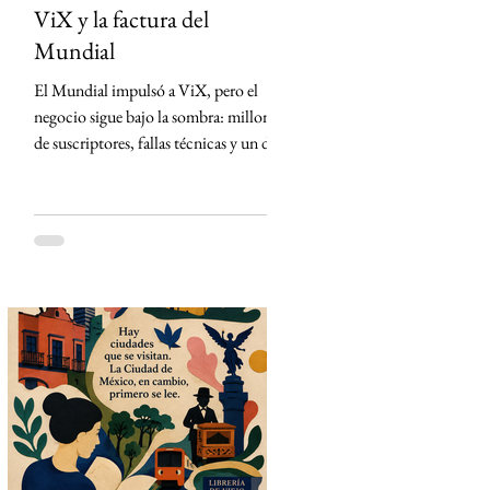
ViX y la factura del
Mundial
El Mundial impulsó a ViX, pero el
negocio sigue bajo la sombra: millones
de suscriptores, fallas técnicas y un dato
que TelevisaUnivision no revela La
Copa Mundial de la FIFA 2026
representó la mayor apuesta de
TelevisaUnivision desde el lanzamiento
de ViX. Nunca antes la plataforma
había concentrado un activo tan
valioso: los derechos exclusivos para
transmitir por streaming los 104
partidos del torneo en México. La
estrategia parecía impecable: convertir
el evento deportivo