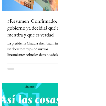
#Resumen Confirmado: el
gobierno ya decidirá qué es
mentira y qué es verdad
La presidenta Claudia Sheinbaum firmó
un decreto y respaldó nuevos
lineamientos sobre los derechos de las
audiencias que obligan a concesionarios
de radio y televisión a contar con
códigos de ética, defensores de las
audiencias y mecanismos para
diferenciar información de opinión. La
medida desató críticas de medios,
periodistas y la oposición, que advierten
que podría abrir la puerta a la censura y
permitir que el Estado influya en la