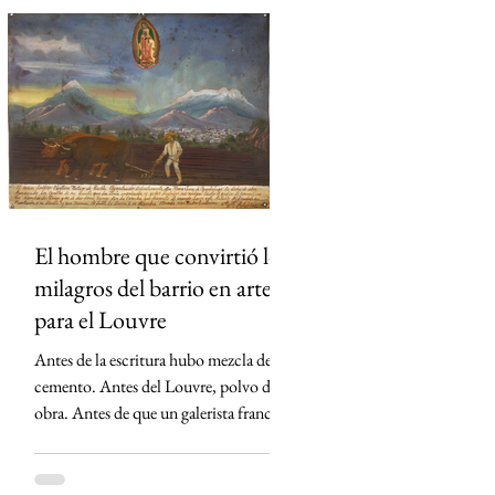
principalmente a la implementación de
la reforma judicial y a la creación del
Órgano de Administración Judicial y el
Tribunal de Disciplina Judicial,
encargados de administrar los recursos y
supervisar la conducta de jueces y
magistrados. Aunque l
El hombre que convirtió los
milagros del barrio en arte
para el Louvre
Antes de la escritura hubo mezcla de
cemento. Antes del Louvre, polvo de
obra. Antes de que un galerista francés
descubriera sus retablos, Alfredo
Vilchis Roque caminaba las calles de la
Ciudad de México buscando cualquier