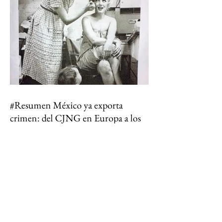
durante décadas el corazón económico de Los
Tuxtlas, anunció su cierre definitivo al
declararse económicamente inviable. Detrás de
esa frase empresarial hay una realida
#Resumen México ya exporta
crimen: del CJNG en Europa a los
narcolaboratorios en África
Estados Unidos intensificó su ofensiva contra el
Cártel Jalisco Nueva Generación (CJNG) al
ofrecer más de 100 millones de dólares en
recompensas por ocho de sus presuntos líderes,
mientras en España fue desmantelada una red
vinculada al grupo que ocultaba metanfetamina
en cargamentos de vainilla. Al mismo tiempo,