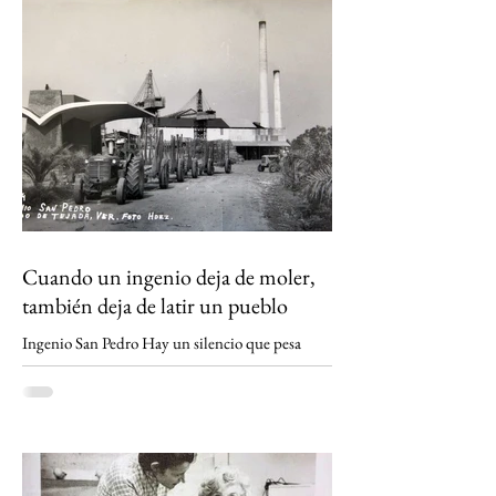
ritmo de la caña y que hoy enfrenta la
incertidumbre. Un relato sobre Los Tuxtlas, la
memoria, el verde que aún habita los recuerdos
y el papel que los ingenios han tenido en la
construcción de México.
https://www.sinmas.org/post/ingenio-san-
pedro-tuxtlas Sheinbaum no asistirá a toma de
protesta de D
Cuando un ingenio deja de moler,
también deja de latir un pueblo
Ingenio San Pedro Hay un silencio que pesa
distinto en los pueblos cañeros. No es el de la
madrugada antes del primer corte ni el de los
campos cubiertos por la neblina. Es el silencio
que queda cuando un ingenio apaga sus
máquinas por última vez. Eso ocurrió en Lerdo
de Tejada, Veracruz. El Ingenio San Pedro,