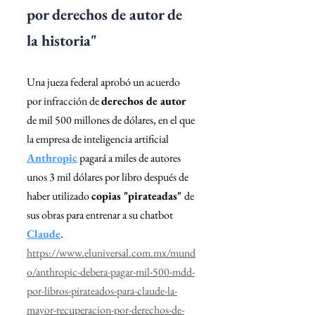
por derechos de autor de 
la historia"
Una jueza federal aprobó un acuerdo 
por infracción de 
derechos de autor
de mil 500 millones de dólares, en el que 
la empresa de inteligencia artificial 
Anthropic
 pagará a miles de autores 
unos 3 mil dólares por libro después de 
haber utilizado 
copias "pirateadas" 
de 
sus obras para entrenar a su chatbot 
Claude
.
https://www.eluniversal.com.mx/mund
o/anthropic-debera-pagar-mil-500-mdd-
por-libros-pirateados-para-claude-la-
mayor-recuperacion-por-derechos-de-