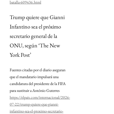
batalla-609436.html
Trump quiere que Gianni 
Infantino sea el próximo 
secretario general de la 
ONU, según ‘The New 
York Post’
Fuentes citadas por el diario aseguran 
que el mandatario impulsará una 
candidatura del presidente de la FIFA 
para sustituir a António Guterres
https://elpais.com/internacional/2026-
07-22/trump-quiere-que-gianni-
infantino-sea-el-proximo-secretario-