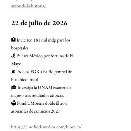
autor-de-la-historia/
22 de julio de 2026
🏥 Invierten 181 mil mdp para los 
hospitales
💰 Peleará México por fortuna de El 
Mayo
⛽ Procesa FGR a Ruffo por red de 
huachicol fiscal
🎓 Investiga la UNAM examen de 
ingreso tras resultados atípicos
🗳️ Pondrá Morena doble filtro a 
aspirantes de comicios 2027
https://elmediodemedios.com/bloques/