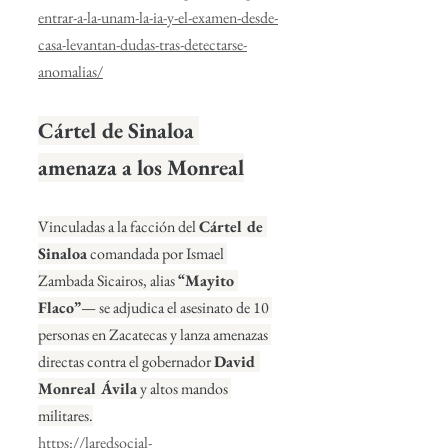
entrar-a-la-unam-la-ia-y-el-examen-desde-
casa-levantan-dudas-tras-detectarse-
anomalias/
Cártel de Sinaloa 
amenaza a los Monreal
Vinculadas a la facción del 
Cártel de 
Sinaloa
 comandada por Ismael 
Zambada Sicairos, alias 
“Mayito 
Flaco”
— se adjudica el asesinato de 10 
personas en Zacatecas y lanza amenazas 
directas contra el gobernador 
David 
Monreal Ávila
 y altos mandos 
militares.
https://laredsocial-