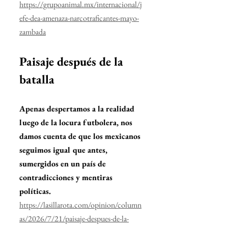
https://grupoanimal.mx/internacional/j
efe-dea-amenaza-narcotraficantes-mayo-
zambada
Paisaje después de la 
batalla
Apenas despertamos a la realidad 
luego de la locura futbolera, nos 
damos cuenta de que los mexicanos 
seguimos igual que antes, 
sumergidos en un país de 
contradicciones y mentiras 
políticas.
https://lasillarota.com/opinion/column
as/2026/7/21/paisaje-despues-de-la-