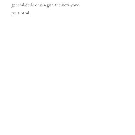
general-de-la-onu-segun-the-new-york-
post.html