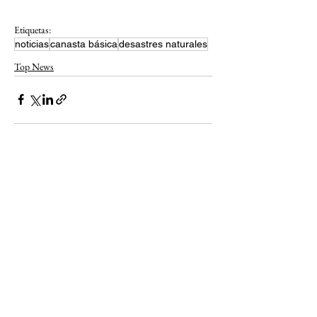
Etiquetas:
noticias
canasta básica
desastres naturales
Top News
Ver todo
Entradas recientes