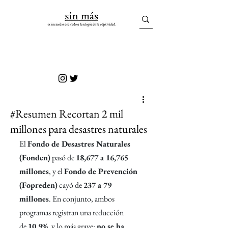
sin más
#Resumen Recortan 2 mil
millones para desastres naturales
El 
Fondo de Desastres Naturales 
(Fonden)
 pasó de 
18,677 a 16,765 
millones
, y el 
Fondo de Prevención 
(Fopreden)
 cayó de 
237 a 79 
millones
. En conjunto, ambos 
programas registran una reducción 
de 
10.9%
, y lo más grave: 
no se ha 