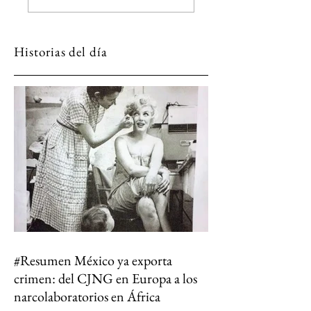
arte para el Louvre
Nocturno
Historias del día
#Resumen México ya exporta
crimen: del CJNG en Europa a los
narcolaboratorios en África