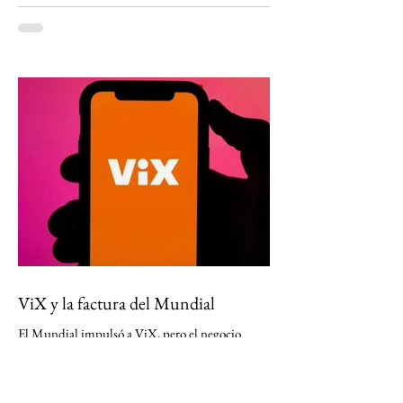
Estados Unidos intensificó su ofensiva contra el
Cártel Jalisco Nueva Generación (CJNG) al
ofrecer más de 100 millones de dólares en
recompensas por ocho de sus presuntos líderes,
mientras en España fue desmantelada una red
vinculada al grupo que ocultaba metanfetamina
en cargamentos de vainilla. Al mismo tiempo,
autoridades estadounidenses detuvieron a 21
integrantes de una organización dedicada al
tráfico de armas hacia México desde Arizona y la
violencia ligada al crimen o
ViX y la factura del Mundial
El Mundial impulsó a ViX, pero el negocio
sigue bajo la sombra: millones de suscriptores,
fallas técnicas y un dato que TelevisaUnivision
no revela La Copa Mundial de la FIFA 2026