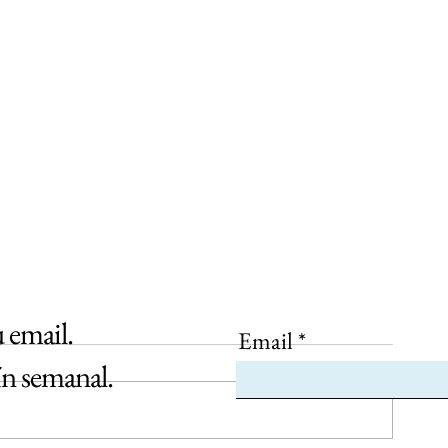
u email.
Email
ín semanal.