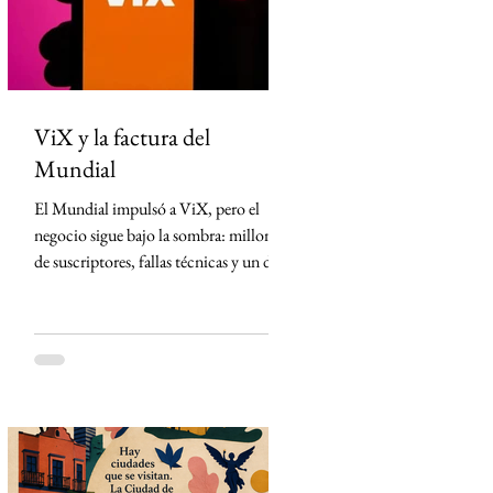
México desde Arizona y la violencia
ligada al crimen o
ViX y la factura del
Mundial
El Mundial impulsó a ViX, pero el
negocio sigue bajo la sombra: millones
de suscriptores, fallas técnicas y un dato
que TelevisaUnivision no revela La
Copa Mundial de la FIFA 2026
representó la mayor apuesta de
TelevisaUnivision desde el lanzamiento
de ViX. Nunca antes la plataforma
había concentrado un activo tan
valioso: los derechos exclusivos para
transmitir por streaming los 104