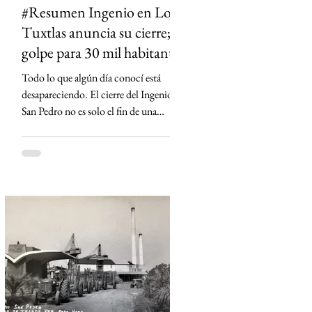
#Resumen Ingenio en Los
Tuxtlas anuncia su cierre;
golpe para 30 mil habitantes
Todo lo que algún día conocí está
desapareciendo. El cierre del Ingenio
San Pedro no es solo el fin de una
fábrica: es la historia de una región que
durante generaciones vivió al ritmo de
la caña y que hoy enfrenta la
incertidumbre. Un relato sobre Los
Tuxtlas, la memoria, el verde que aún
habita los recuerdos y el papel que los
ingenios han tenido en la construcción
de México.
https://www.sinmas.org/post/ingenio-
san-pedro-tuxtlas Sheinbaum no asistirá
a toma de protesta de D