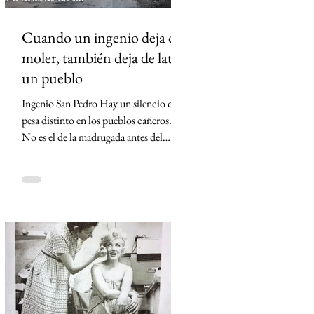
Cuando un ingenio deja de
moler, también deja de latir
un pueblo
Ingenio San Pedro Hay un silencio que
pesa distinto en los pueblos cañeros.
No es el de la madrugada antes del
primer corte ni el de los campos
cubiertos por la neblina. Es el silencio
que queda cuando un ingenio apaga sus
máquinas por última vez. Eso ocurrió
en Lerdo de Tejada, Veracruz. El
Ingenio San Pedro, durante décadas el
corazón económico de Los Tuxtlas,
anunció su cierre definitivo al declararse
económicamente inviable. Detrás de esa
frase empresarial hay una realida