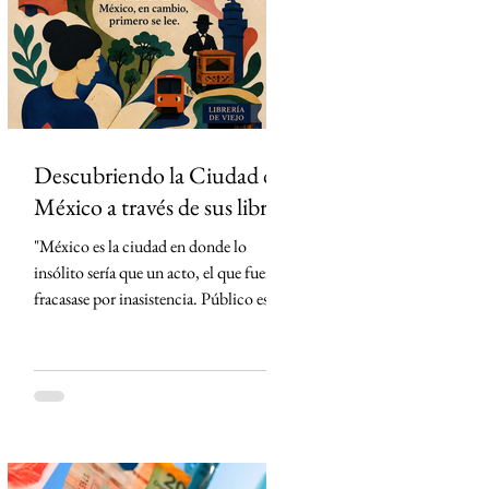
partidos del torneo en México. La
estrategia parecía impecable: convertir
el evento deportivo
Descubriendo la Ciudad de
México a través de sus libros
"México es la ciudad en donde lo
insólito sería que un acto, el que fuera,
fracasase por inasistencia. Público es lo
que abunda" Carlos Monsiváis SinMás
"Hay ciudades que se visitan. La Ciudad
de México, en cambio, primero se lee."
Creo que conocí la Ciudad de México
mucho antes de caminarla. La conocí
leyendo. Cada libro me entregó una
llave distinta y, con cada página, la