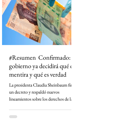
ciudad dejó de ser un punto en el mapa
para convertirse en un territorio de
historias. El primero en t
#Resumen Confirmado: el
gobierno ya decidirá qué es
mentira y qué es verdad
La presidenta Claudia Sheinbaum firmó
un decreto y respaldó nuevos
lineamientos sobre los derechos de las
audiencias que obligan a concesionarios
de radio y televisión a contar con
códigos de ética, defensores de las
audiencias y mecanismos para