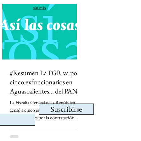
diferenciar información de opinión. La
medida desató críticas de medios,
periodistas y la oposición, que advierten
que podría abrir la puerta a la censura y
permitir que el Estado influya en la
definición de qué información es veraz.
#Resumen La FGR va por
cinco exfuncionarios en
Aguascalientes... del PAN
La Fiscalía General de la República
Suscribirse
acusó a cinco exfuncionarios de
Aguascalientes por la contratación
irregular de la empresa Next Energy en
2019, un proyecto que prometía
infraestructura energética y terminó