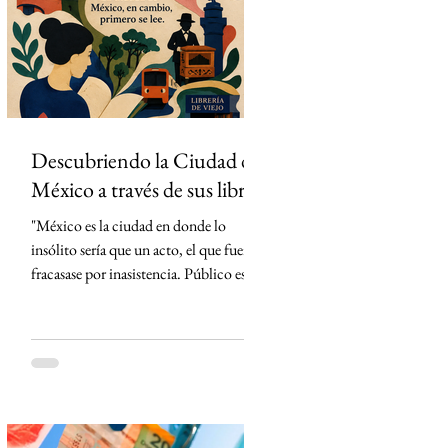
partidos del torneo en México. La
estrategia parecía impecable: convertir
el evento deportivo
Descubriendo la Ciudad de
México a través de sus libros
"México es la ciudad en donde lo
insólito sería que un acto, el que fuera,
fracasase por inasistencia. Público es lo
que abunda" Carlos Monsiváis SinMás
"Hay ciudades que se visitan. La Ciudad
de México, en cambio, primero se lee."
Creo que conocí la Ciudad de México
mucho antes de caminarla. La conocí
leyendo. Cada libro me entregó una
llave distinta y, con cada página, la