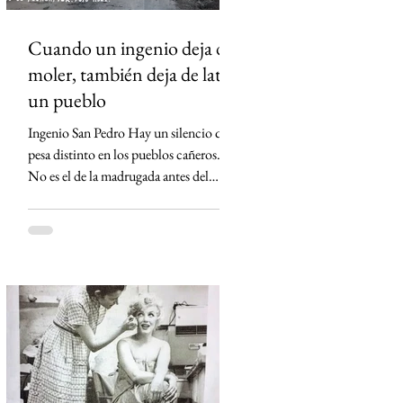
Cuando un ingenio deja de
moler, también deja de latir
un pueblo
Ingenio San Pedro Hay un silencio que
pesa distinto en los pueblos cañeros.
No es el de la madrugada antes del
primer corte ni el de los campos
cubiertos por la neblina. Es el silencio
que queda cuando un ingenio apaga sus
máquinas por última vez. Eso ocurrió
en Lerdo de Tejada, Veracruz. El
Ingenio San Pedro, durante décadas el
corazón económico de Los Tuxtlas,
anunció su cierre definitivo al declararse
económicamente inviable. Detrás de esa
frase empresarial hay una realida