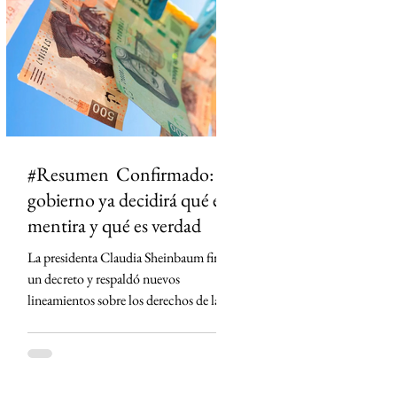
ciudad dejó de ser un punto en el mapa
para convertirse en un territorio de
historias. El primero en t
#Resumen Confirmado: el
gobierno ya decidirá qué es
mentira y qué es verdad
La presidenta Claudia Sheinbaum firmó
un decreto y respaldó nuevos
lineamientos sobre los derechos de las
audiencias que obligan a concesionarios
de radio y televisión a contar con
códigos de ética, defensores de las
audiencias y mecanismos para