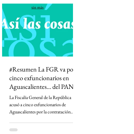
diferenciar información de opinión. La
medida desató críticas de medios,
periodistas y la oposición, que advierten
que podría abrir la puerta a la censura y
permitir que el Estado influya en la
definición de qué información es veraz.
#Resumen La FGR va por
cinco exfuncionarios en
Aguascalientes... del PAN
La Fiscalía General de la República
acusó a cinco exfuncionarios de
Aguascalientes por la contratación
irregular de la empresa Next Energy en
2019, un proyecto que prometía
infraestructura energética y terminó