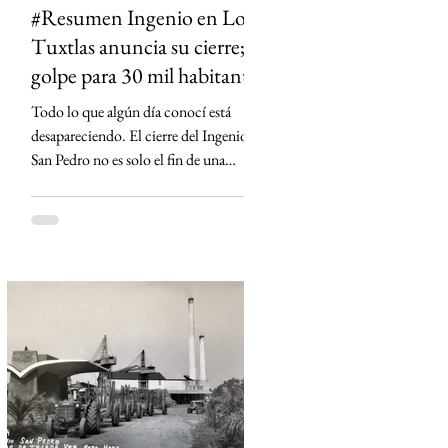
#Resumen Ingenio en Los
Tuxtlas anuncia su cierre;
golpe para 30 mil habitantes
Todo lo que algún día conocí está
desapareciendo. El cierre del Ingenio
San Pedro no es solo el fin de una
fábrica: es la historia de una región que
durante generaciones vivió al ritmo de
la caña y que hoy enfrenta la
incertidumbre. Un relato sobre Los
Tuxtlas, la memoria, el verde que aún
habita los recuerdos y el papel que los
ingenios han tenido en la construcción
de México.
https://www.sinmas.org/post/ingenio-
san-pedro-tuxtlas Sheinbaum no asistirá
a toma de protesta de D