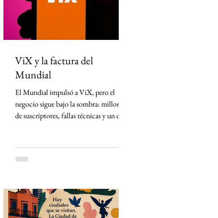
México desde Arizona y la violencia
ligada al crimen o
ViX y la factura del
Mundial
El Mundial impulsó a ViX, pero el
negocio sigue bajo la sombra: millones
de suscriptores, fallas técnicas y un dato
que TelevisaUnivision no revela La
Copa Mundial de la FIFA 2026
representó la mayor apuesta de
TelevisaUnivision desde el lanzamiento
de ViX. Nunca antes la plataforma
había concentrado un activo tan
valioso: los derechos exclusivos para
transmitir por streaming los 104