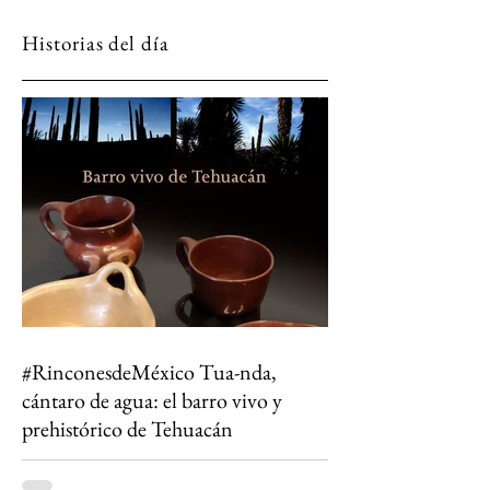
Historias del día
#RinconesdeMéxico Tua-nda,
cántaro de agua: el barro vivo y
prehistórico de Tehuacán
Entre dinosaurios, desiertos floridos y cántaros
que aún filtran la vida: así se vive el ecoturismo