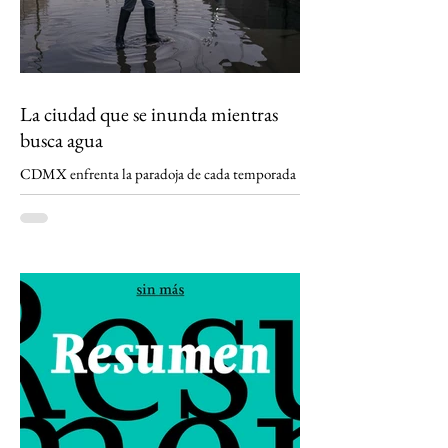
La ciudad que se inunda mientras
busca agua
CDMX enfrenta la paradoja de cada temporada
de lluvias: mientras millones de pesos se
destinan a sacar el agua que cae sobre la ciudad,
el subsuelo se hunde por la extracción de agua
que la propia ciudad necesita. La pérdida de
suelo de conservación, la urbanización y un
modelo hidráulico diseñado durante más de un
siglo para expulsar el agua han convertido la
lluvia en amenaza y el agua subterránea en
salvavidas. Hay algo profundamente extraño en
la Ciudad de México. Llueve