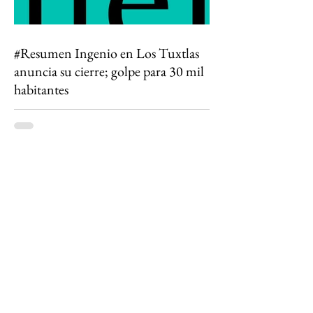
#Resumen Ingenio en Los Tuxtlas
anuncia su cierre; golpe para 30 mil
habitantes
Todo lo que algún día conocí está
desapareciendo. El cierre del Ingenio San Pedro
no es solo el fin de una fábrica: es la historia de
una región que durante generaciones vivió al
ritmo de la caña y que hoy enfrenta la
incertidumbre. Un relato sobre Los Tuxtlas, la
memoria, el verde que aún habita los recuerdos
y el papel que los ingenios han tenido en la
construcción de México.
https://www.sinmas.org/post/ingenio-san-
pedro-tuxtlas Sheinbaum no asistirá a toma de
protesta de D