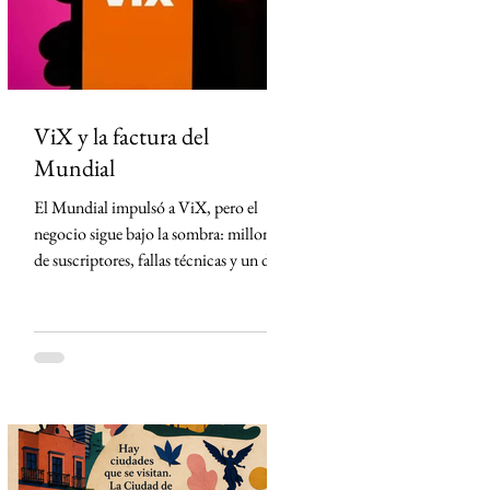
México desde Arizona y la violencia
ligada al crimen o
ViX y la factura del
Mundial
El Mundial impulsó a ViX, pero el
negocio sigue bajo la sombra: millones
de suscriptores, fallas técnicas y un dato
que TelevisaUnivision no revela La
Copa Mundial de la FIFA 2026
representó la mayor apuesta de
TelevisaUnivision desde el lanzamiento
de ViX. Nunca antes la plataforma
había concentrado un activo tan
valioso: los derechos exclusivos para
transmitir por streaming los 104