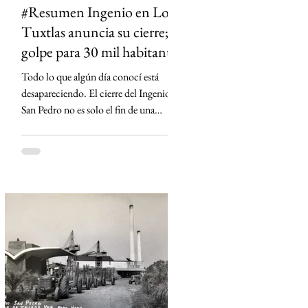
#Resumen Ingenio en Los
Tuxtlas anuncia su cierre;
golpe para 30 mil habitantes
Todo lo que algún día conocí está
desapareciendo. El cierre del Ingenio
San Pedro no es solo el fin de una
fábrica: es la historia de una región que
durante generaciones vivió al ritmo de
la caña y que hoy enfrenta la
incertidumbre. Un relato sobre Los
Tuxtlas, la memoria, el verde que aún
habita los recuerdos y el papel que los
ingenios han tenido en la construcción
de México.
https://www.sinmas.org/post/ingenio-
san-pedro-tuxtlas Sheinbaum no asistirá
a toma de protesta de D