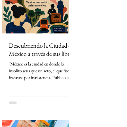
partidos del torneo en México. La
estrategia parecía impecable: convertir
el evento deportivo
Descubriendo la Ciudad de
México a través de sus libros
"México es la ciudad en donde lo
insólito sería que un acto, el que fuera,
fracasase por inasistencia. Público es lo
que abunda" Carlos Monsiváis SinMás
"Hay ciudades que se visitan. La Ciudad
de México, en cambio, primero se lee."
Creo que conocí la Ciudad de México
mucho antes de caminarla. La conocí
leyendo. Cada libro me entregó una
llave distinta y, con cada página, la