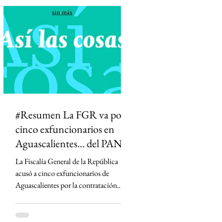
diferenciar información de opinión. La
medida desató críticas de medios,
periodistas y la oposición, que advierten
que podría abrir la puerta a la censura y
permitir que el Estado influya en la
definición de qué información es veraz.
#Resumen La FGR va por
cinco exfuncionarios en
Aguascalientes... del PAN
La Fiscalía General de la República
acusó a cinco exfuncionarios de
Aguascalientes por la contratación
irregular de la empresa Next Energy en
2019, un proyecto que prometía
infraestructura energética y terminó