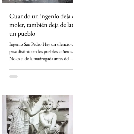
Cuando un ingenio deja de
moler, también deja de latir
un pueblo
Ingenio San Pedro Hay un silencio que
pesa distinto en los pueblos cañeros.
No es el de la madrugada antes del
primer corte ni el de los campos
cubiertos por la neblina. Es el silencio
que queda cuando un ingenio apaga sus
máquinas por última vez. Eso ocurrió
en Lerdo de Tejada, Veracruz. El
Ingenio San Pedro, durante décadas el
corazón económico de Los Tuxtlas,
anunció su cierre definitivo al declararse
económicamente inviable. Detrás de esa
frase empresarial hay una realida