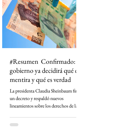
ciudad dejó de ser un punto en el mapa
para convertirse en un territorio de
historias. El primero en t
#Resumen Confirmado: el
gobierno ya decidirá qué es
mentira y qué es verdad
La presidenta Claudia Sheinbaum firmó
un decreto y respaldó nuevos
lineamientos sobre los derechos de las
audiencias que obligan a concesionarios
de radio y televisión a contar con
códigos de ética, defensores de las
audiencias y mecanismos para