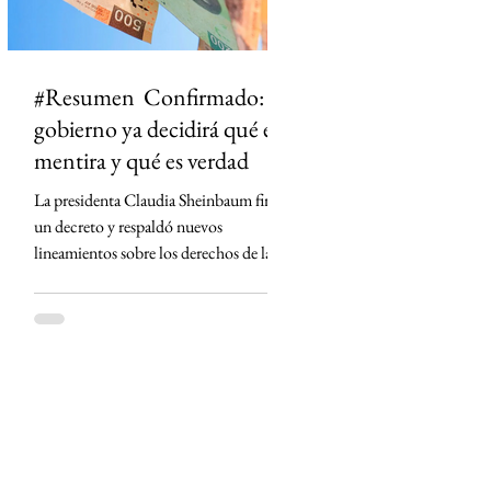
#Resumen Confirmado: el
gobierno ya decidirá qué es
mentira y qué es verdad
La presidenta Claudia Sheinbaum firmó
un decreto y respaldó nuevos
lineamientos sobre los derechos de las
audiencias que obligan a concesionarios
de radio y televisión a contar con
códigos de ética, defensores de las
audiencias y mecanismos para
diferenciar información de opinión. La
medida desató críticas de medios,
periodistas y la oposición, que advierten
que podría abrir la puerta a la censura y
permitir que el Estado influya en la