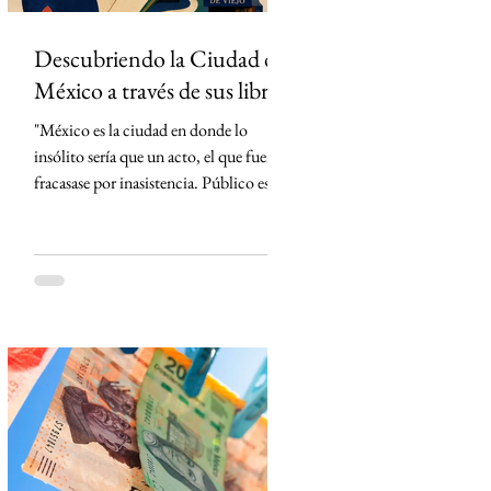
Descubriendo la Ciudad de
México a través de sus libros
"México es la ciudad en donde lo
insólito sería que un acto, el que fuera,
fracasase por inasistencia. Público es lo
que abunda" Carlos Monsiváis SinMás
"Hay ciudades que se visitan. La Ciudad
de México, en cambio, primero se lee."
Creo que conocí la Ciudad de México
mucho antes de caminarla. La conocí
leyendo. Cada libro me entregó una
llave distinta y, con cada página, la
ciudad dejó de ser un punto en el mapa
para convertirse en un territorio de
historias. El primero en t