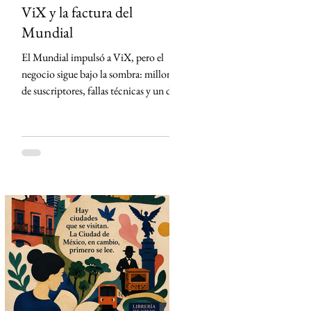
ViX y la factura del
Mundial
El Mundial impulsó a ViX, pero el
negocio sigue bajo la sombra: millones
de suscriptores, fallas técnicas y un dato
que TelevisaUnivision no revela La
Copa Mundial de la FIFA 2026
representó la mayor apuesta de
TelevisaUnivision desde el lanzamiento
de ViX. Nunca antes la plataforma
había concentrado un activo tan
valioso: los derechos exclusivos para
transmitir por streaming los 104
partidos del torneo en México. La
estrategia parecía impecable: convertir
el evento deportivo