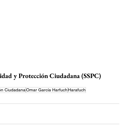
ridad y Protección Ciudadana (SSPC)
ión Ciudadana
Omar García Harfuch
Harafuch