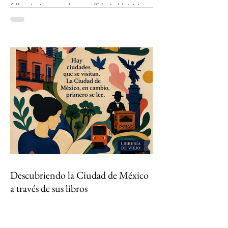
fallas técnicas y un dato que TelevisaUnivision
no revela La Copa Mundial de la FIFA 2026
representó la mayor apuesta de
TelevisaUnivision desde el lanzamiento de ViX.
Nunca antes la plataforma había concentrado
un activo tan valioso: los derechos exclusivos
para transmitir por streaming los 104 partidos
del torneo en México. La estrategia parecía
impecable: convertir el evento deportivo
Descubriendo la Ciudad de México
a través de sus libros
"México es la ciudad en donde lo insólito sería
que un acto, el que fuera, fracasase por
inasistencia. Público es lo que abunda" Carlos