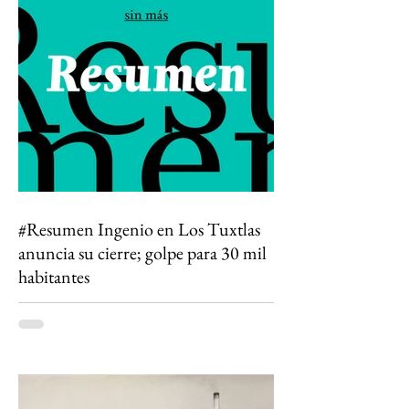
#Resumen Ingenio en Los Tuxtlas
anuncia su cierre; golpe para 30 mil
habitantes
Todo lo que algún día conocí está
desapareciendo. El cierre del Ingenio San Pedro
no es solo el fin de una fábrica: es la historia de
una región que durante generaciones vivió al
ritmo de la caña y que hoy enfrenta la
incertidumbre. Un relato sobre Los Tuxtlas, la