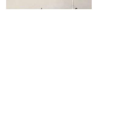
memoria, el verde que aún habita los recuerdos
y el papel que los ingenios han tenido en la
construcción de México.
https://www.sinmas.org/post/ingenio-san-
pedro-tuxtlas Sheinbaum no asistirá a toma de
protesta de D
Cuando un ingenio deja de moler,
también deja de latir un pueblo
Ingenio San Pedro Hay un silencio que pesa
distinto en los pueblos cañeros. No es el de la
madrugada antes del primer corte ni el de los
campos cubiertos por la neblina. Es el silencio
que queda cuando un ingenio apaga sus
máquinas por última vez. Eso ocurrió en Lerdo
de Tejada, Veracruz. El Ingenio San Pedro,
durante décadas el corazón económico de Los