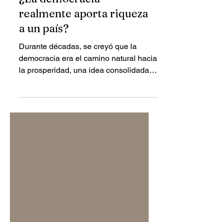
¿La democracia
realmente aporta riqueza
a un país?
Durante décadas, se creyó que la
democracia era el camino natural hacia
la prosperidad, una idea consolidada
tras la Segunda Guerra Mundial y
reforzada por la llamada teoría de la
modernización , que proponía que el
desarrollo económico impulsaba
sociedades más liberales. Sin
embargo, el auge económico de países
autoritarios como China y el
desencanto con las democracias
occidentales han puesto esa relación
en duda. Aunque algunos estudios —