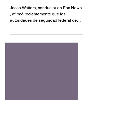
territorio mexicano”,
afirma conductor de Fox
News
Jesse Watters, conductor en Fox News
, afirmó recientemente que las
autoridades de seguridad federal de
Estados Unidos ya se encuentran...