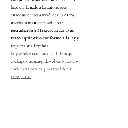
hizo un llamado a las autoridades 
estadounidenses a través de una 
carta 
escrita a mano
 para solicitar su 
extradición a México
, así como un 
trato equitativo conforme a la ley
 y 
respeto a sus derechos.
https://elceo.com/actualidad/joaquin-
el-chapo-guzman-pide-volver-a-mexico-
envia-carta-para-exigir-extradicion-y-
trato-justo/