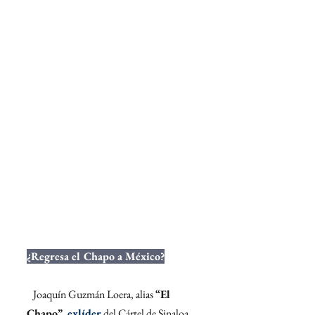
¿Regresa el Chapo a México?
h
Joaquín Guzmán Loera, alias 
“El 
Chapo”
, 
exlíder
 del Cártel de Sinaloa, 