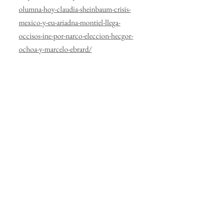
olumna-hoy-claudia-sheinbaum-crisis-
mexico-y-eu-ariadna-montiel-llega-
occisos-ine-por-narco-eleccion-hecgor-
ochoa-y-marcelo-ebrard/