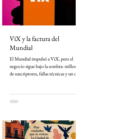
México desde Arizona y la violencia
ligada al crimen o
ViX y la factura del
Mundial
El Mundial impulsó a ViX, pero el
negocio sigue bajo la sombra: millones
de suscriptores, fallas técnicas y un dato
que TelevisaUnivision no revela La
Copa Mundial de la FIFA 2026
representó la mayor apuesta de
TelevisaUnivision desde el lanzamiento
de ViX. Nunca antes la plataforma
había concentrado un activo tan
valioso: los derechos exclusivos para
transmitir por streaming los 104