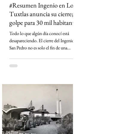
#Resumen Ingenio en Los
Tuxtlas anuncia su cierre;
golpe para 30 mil habitantes
Todo lo que algún día conocí está
desapareciendo. El cierre del Ingenio
San Pedro no es solo el fin de una
fábrica: es la historia de una región que
durante generaciones vivió al ritmo de
la caña y que hoy enfrenta la
incertidumbre. Un relato sobre Los
Tuxtlas, la memoria, el verde que aún
habita los recuerdos y el papel que los
ingenios han tenido en la construcción
de México.
https://www.sinmas.org/post/ingenio-
san-pedro-tuxtlas Sheinbaum no asistirá
a toma de protesta de D