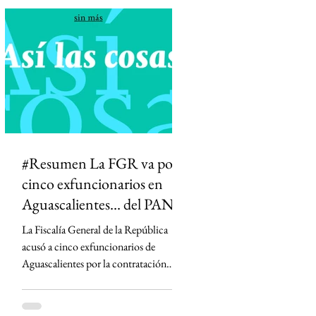
diferenciar información de opinión. La
medida desató críticas de medios,
periodistas y la oposición, que advierten
que podría abrir la puerta a la censura y
permitir que el Estado influya en la
definición de qué información es veraz.
#Resumen La FGR va por
cinco exfuncionarios en
Aguascalientes... del PAN
La Fiscalía General de la República
acusó a cinco exfuncionarios de
Aguascalientes por la contratación
irregular de la empresa Next Energy en
2019, un proyecto que prometía
infraestructura energética y terminó