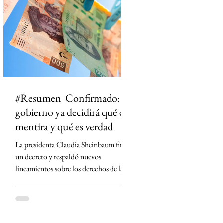
ciudad dejó de ser un punto en el mapa
para convertirse en un territorio de
historias. El primero en t
#Resumen Confirmado: el
gobierno ya decidirá qué es
mentira y qué es verdad
La presidenta Claudia Sheinbaum firmó
un decreto y respaldó nuevos
lineamientos sobre los derechos de las
audiencias que obligan a concesionarios
de radio y televisión a contar con
códigos de ética, defensores de las
audiencias y mecanismos para