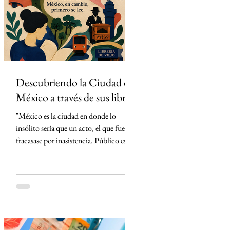
partidos del torneo en México. La
estrategia parecía impecable: convertir
el evento deportivo
Descubriendo la Ciudad de
México a través de sus libros
"México es la ciudad en donde lo
insólito sería que un acto, el que fuera,
fracasase por inasistencia. Público es lo
que abunda" Carlos Monsiváis SinMás
"Hay ciudades que se visitan. La Ciudad
de México, en cambio, primero se lee."
Creo que conocí la Ciudad de México
mucho antes de caminarla. La conocí
leyendo. Cada libro me entregó una
llave distinta y, con cada página, la