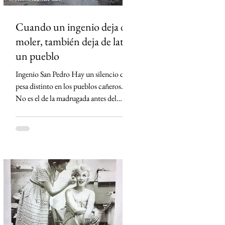
Cuando un ingenio deja de
moler, también deja de latir
un pueblo
Ingenio San Pedro Hay un silencio que
pesa distinto en los pueblos cañeros.
No es el de la madrugada antes del
primer corte ni el de los campos
cubiertos por la neblina. Es el silencio
que queda cuando un ingenio apaga sus
máquinas por última vez. Eso ocurrió
en Lerdo de Tejada, Veracruz. El
Ingenio San Pedro, durante décadas el
corazón económico de Los Tuxtlas,
anunció su cierre definitivo al declararse
económicamente inviable. Detrás de esa
frase empresarial hay una realida