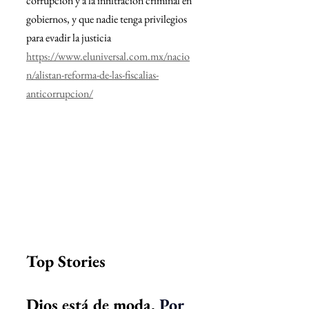
corrupción y a la infiltración criminal en 
gobiernos, y que nadie tenga privilegios 
para evadir la justicia
https://www.eluniversal.com.mx/nacio
n/alistan-reforma-de-las-fiscalias-
anticorrupcion/
Top Stories
Dios está de moda. 
Por 