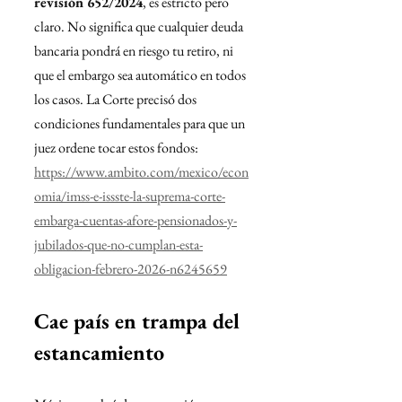
revisión 652/2024
, es estricto pero 
claro. No significa que cualquier deuda 
bancaria pondrá en riesgo tu retiro, ni 
que el embargo sea automático en todos 
los casos. La Corte precisó dos 
condiciones fundamentales para que un 
juez ordene tocar estos fondos:
https://www.ambito.com/mexico/econ
omia/imss-e-issste-la-suprema-corte-
embarga-cuentas-afore-pensionados-y-
jubilados-que-no-cumplan-esta-
obligacion-febrero-2026-n6245659
Cae país en trampa del 
estancamiento