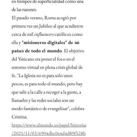
en tiempos de superficialidad como una 
de las razones.
El pasado verano, Roma acogió por 
primera vez un Jubileo al que acudieron 
cerca de mil 
influencers 
católicos como 
ella y 
"misioneros digitales" de 46 
países de todo el mundo
. El objetivo 
del Vaticano era poner el foco en el 
entorno virtual en plena crisis global de 
fe. "La Iglesia no es para solo unos 
pocos, es para todo el mundo, pero hay 
que salir a la calle a recoger a la gente, a 
llamarles y las redes sociales son un 
modo fantástico de evangelizar", celebra 
Cristina.
https://www.elmundo.es/papel/historias
/2025/11/03/6904dbc0e4d4d89f528b