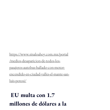
https://www.sinaloahoy.com.mx/portal
/medios-desaparicion-de-todos-los-
pasajeros-autobus-hallado-con-motor-
encendido-en-ciudad-valles-el-mante-san-
luis-potosi/
EU multa con 1.7 
millones de dólares a la 