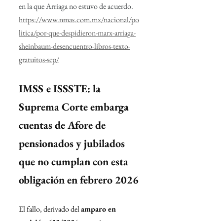
en la que Arriaga no estuvo de acuerdo.
https://www.nmas.com.mx/nacional/po
litica/por-que-despidieron-marx-arriaga-
sheinbaum-desencuentro-libros-texto-
gratuitos-sep/
IMSS e ISSSTE: la 
Suprema Corte embarga 
cuentas de Afore de 
pensionados y jubilados 
que no cumplan con esta 
obligación en febrero 2026
El fallo, derivado del 
amparo en 