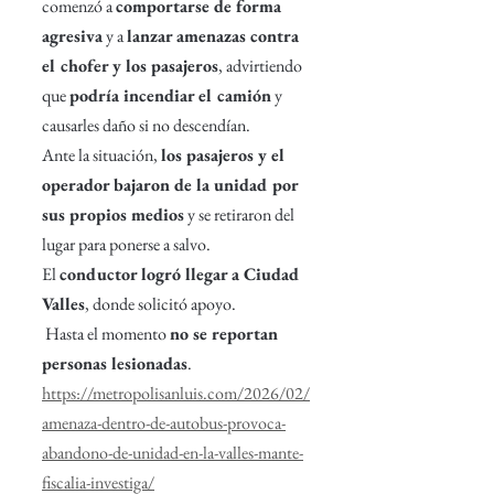
comenzó a 
comportarse de forma 
agresiva
 y a 
lanzar amenazas contra 
el chofer y los pasajeros
, advirtiendo 
que 
podría incendiar el camión
 y 
causarles daño si no descendían.
Ante la situación, 
los pasajeros y el 
operador bajaron de la unidad por 
sus propios medios
 y se retiraron del 
lugar para ponerse a salvo. 
El 
conductor logró llegar a Ciudad 
Valles
, donde solicitó 
apoyo.
 Hasta el momento 
no se reportan 
personas lesionadas
.
https://metropolisanluis.com/2026/02/
amenaza-dentro-de-autobus-provoca-
abandono-de-unidad-en-la-valles-mante-
fiscalia-investiga/