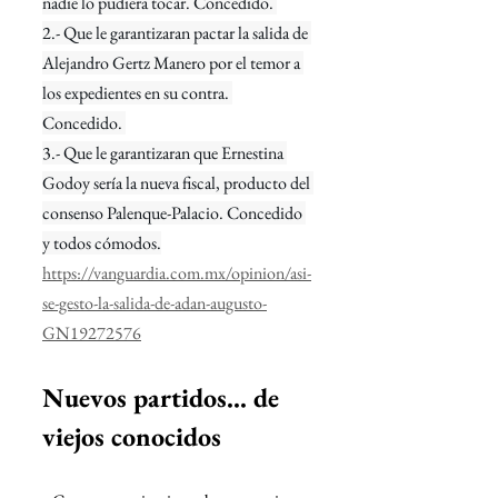
nadie lo pudiera tocar. Concedido. 
2.- Que le garantizaran pactar la salida de 
Alejandro Gertz Manero por el temor a 
los expedientes en su contra. 
Concedido. 
3.- Que le garantizaran que Ernestina 
Godoy sería la nueva fiscal, producto del 
consenso Palenque-Palacio. Concedido 
y todos cómodos.
https://vanguardia.com.mx/opinion/asi-
se-gesto-la-salida-de-adan-augusto-
GN19272576
Nuevos partidos... de 
viejos conocidos