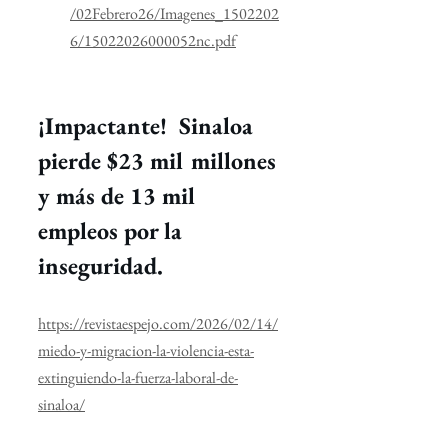
/02Febrero26/Imagenes_1502202
6/15022026000052nc.pdf
¡Impactante!  Sinaloa 
pierde $23 mil millones 
y más de 13 mil 
empleos por la 
inseguridad.
https://revistaespejo.com/2026/02/14/
miedo-y-migracion-la-violencia-esta-
extinguiendo-la-fuerza-laboral-de-
sinaloa/