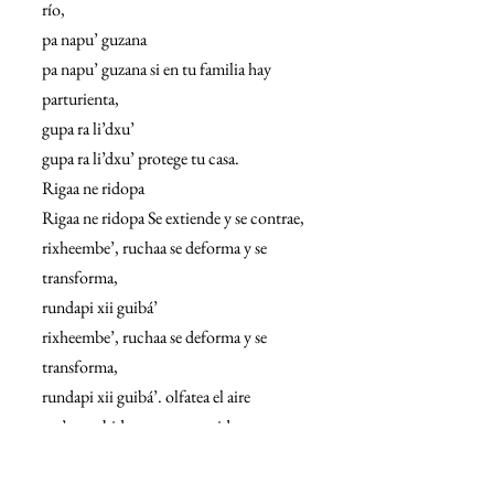
río,
pa napu’ guzana
pa napu’ guzana si en tu familia hay 
parturienta,
gupa ra li’dxu’
gupa ra li’dxu’ protege tu casa.
Rigaa ne ridopa
Rigaa ne ridopa Se extiende y se contrae,
rixheembe’, ruchaa se deforma y se 
transforma,
rundapi xii guibá’
rixheembe’, ruchaa se deforma y se 
transforma,
rundapi xii guibá’. olfatea el aire
ma’ naca bidxaa ya convertida en 
chupadora de sangre.
Xa íque guzana