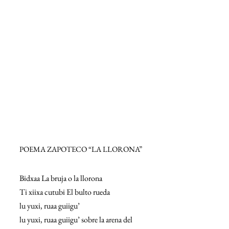
POEMA ZAPOTECO “LA LLORONA”
Bidxaa La bruja o la llorona
Ti xiixa cutubi El bulto rueda
lu yuxi, ruaa guiigu’
lu yuxi, ruaa guiigu’ sobre la arena del 