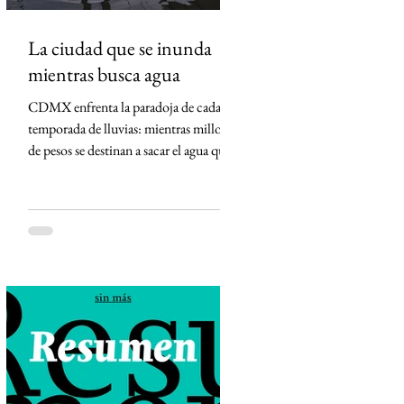
La ciudad que se inunda
mientras busca agua
CDMX enfrenta la paradoja de cada
temporada de lluvias: mientras millones
de pesos se destinan a sacar el agua que
cae sobre la ciudad, el subsuelo se
hunde por la extracción de agua que la
propia ciudad necesita. La pérdida de
suelo de conservación, la urbanización
y un modelo hidráulico diseñado
durante más de un siglo para expulsar el
agua han convertido la lluvia en
amenaza y el agua subterránea en
salvavidas. Hay algo profundamente
extraño en la Ciudad de México. Llueve