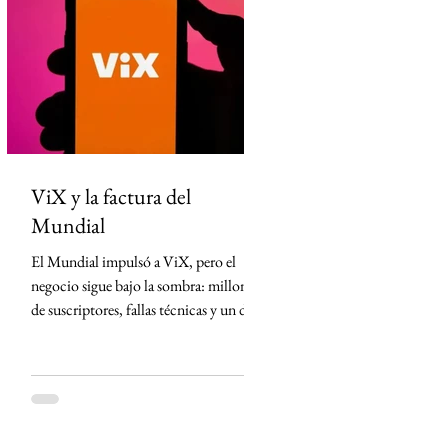
estadounidenses detuvieron a 21
integrantes de una organización
dedicada al tráfico de armas hacia
México desde Arizona y la violencia
ligada al crimen o
ViX y la factura del
Mundial
El Mundial impulsó a ViX, pero el
negocio sigue bajo la sombra: millones
de suscriptores, fallas técnicas y un dato
que TelevisaUnivision no revela La
Copa Mundial de la FIFA 2026
representó la mayor apuesta de
TelevisaUnivision desde el lanzamiento
de ViX. Nunca antes la plataforma