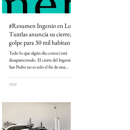
#Resumen Ingenio en Los
Tuxtlas anuncia su cierre;
golpe para 30 mil habitantes
Todo lo que algún día conocí está
desapareciendo. El cierre del Ingenio
San Pedro no es solo el fin de una
fábrica: es la historia de una región que
durante generaciones vivió al ritmo de
la caña y que hoy enfrenta la
incertidumbre. Un relato sobre Los
Tuxtlas, la memoria, el verde que aún
habita los recuerdos y el papel que los
ingenios han tenido en la construcción
de México.
https://www.sinmas.org/post/ingenio-