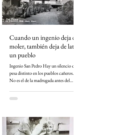
san-pedro-tuxtlas Sheinbaum no asistirá
a toma de protesta de D
Cuando un ingenio deja de
moler, también deja de latir
un pueblo
Ingenio San Pedro Hay un silencio que
pesa distinto en los pueblos cañeros.
No es el de la madrugada antes del
primer corte ni el de los campos
cubiertos por la neblina. Es el silencio
que queda cuando un ingenio apaga sus
máquinas por última vez. Eso ocurrió
en Lerdo de Tejada, Veracruz. El
Ingenio San Pedro, durante décadas el
corazón económico de Los Tuxtlas,