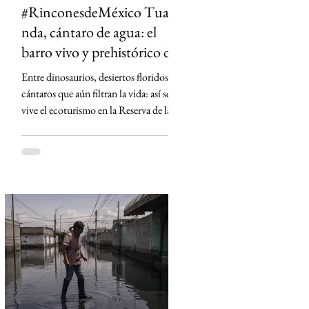
#RinconesdeMéxico Tua-
nda, cántaro de agua: el
barro vivo y prehistórico de
Tehuacán
Entre dinosaurios, desiertos floridos y
cántaros que aún filtran la vida: así se
vive el ecoturismo en la Reserva de la
Biosfera Tehuacán-Cuicatlán