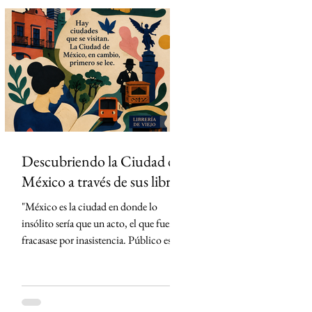
había concentrado un activo tan
valioso: los derechos exclusivos para
transmitir por streaming los 104
partidos del torneo en México. La
estrategia parecía impecable: convertir
el evento deportivo
Descubriendo la Ciudad de
México a través de sus libros
"México es la ciudad en donde lo
insólito sería que un acto, el que fuera,
fracasase por inasistencia. Público es lo
que abunda" Carlos Monsiváis SinMás
"Hay ciudades que se visitan. La Ciudad
de México, en cambio, primero se lee."
Creo que conocí la Ciudad de México