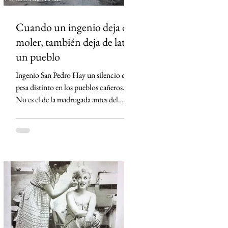
Cuando un ingenio deja de
moler, también deja de latir
un pueblo
Ingenio San Pedro Hay un silencio que
pesa distinto en los pueblos cañeros.
No es el de la madrugada antes del
primer corte ni el de los campos
cubiertos por la neblina. Es el silencio
que queda cuando un ingenio apaga sus
máquinas por última vez. Eso ocurrió
en Lerdo de Tejada, Veracruz. El
Ingenio San Pedro, durante décadas el
corazón económico de Los Tuxtlas,
anunció su cierre definitivo al declararse
económicamente inviable. Detrás de esa
frase empresarial hay una realida