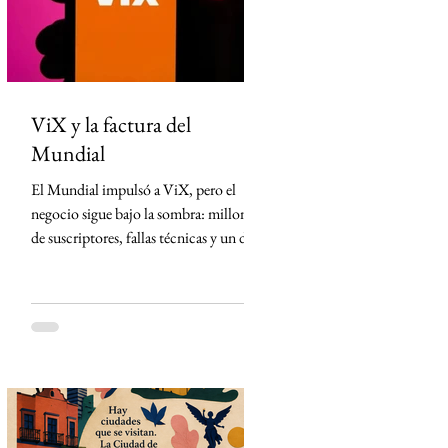
México desde Arizona y la violencia
ligada al crimen o
ViX y la factura del
Mundial
El Mundial impulsó a ViX, pero el
negocio sigue bajo la sombra: millones
de suscriptores, fallas técnicas y un dato
que TelevisaUnivision no revela La
Copa Mundial de la FIFA 2026
representó la mayor apuesta de
TelevisaUnivision desde el lanzamiento
de ViX. Nunca antes la plataforma
había concentrado un activo tan
valioso: los derechos exclusivos para
transmitir por streaming los 104