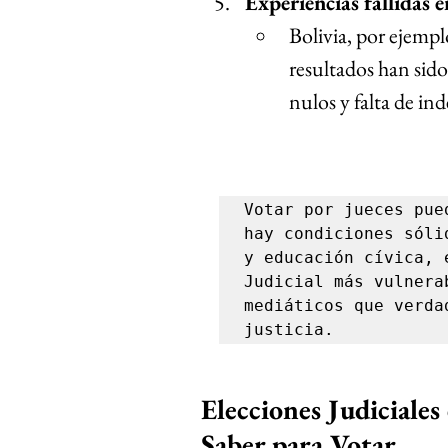
Experiencias fallidas e
Bolivia, por ejempl
resultados han sido
nulos y falta de in
Votar por jueces pue
hay condiciones sóli
y educación cívica, 
Judicial más vulnera
mediáticos que verda
justicia.
Elecciones Judiciale
Saber para Votar