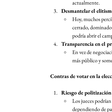
actualmente.
Desmantelar el elitismo
Hoy, muchos percib
cerrado, dominado p
podría abrir el camp
Transparencia en el pr
En vez de negociaci
más público y some
Contras de votar en la elec
Riesgo de politización 
Los jueces podrían
dependiendo de par