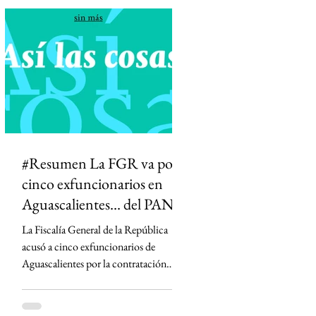
diferenciar información de opinión. La
medida desató críticas de medios,
periodistas y la oposición, que advierten
que podría abrir la puerta a la censura y
permitir que el Estado influya en la
definición de qué información es veraz.
#Resumen La FGR va por
cinco exfuncionarios en
Aguascalientes... del PAN
La Fiscalía General de la República
acusó a cinco exfuncionarios de
Aguascalientes por la contratación
irregular de la empresa Next Energy en
2019, un proyecto que prometía
infraestructura energética y terminó