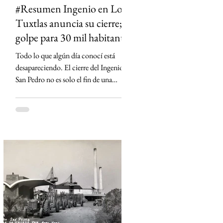
#Resumen Ingenio en Los
Tuxtlas anuncia su cierre;
golpe para 30 mil habitantes
Todo lo que algún día conocí está
desapareciendo. El cierre del Ingenio
San Pedro no es solo el fin de una
fábrica: es la historia de una región que
durante generaciones vivió al ritmo de
la caña y que hoy enfrenta la
incertidumbre. Un relato sobre Los
Tuxtlas, la memoria, el verde que aún
habita los recuerdos y el papel que los
ingenios han tenido en la construcción
de México.
https://www.sinmas.org/post/ingenio-
san-pedro-tuxtlas Sheinbaum no asistirá
a toma de protesta de D