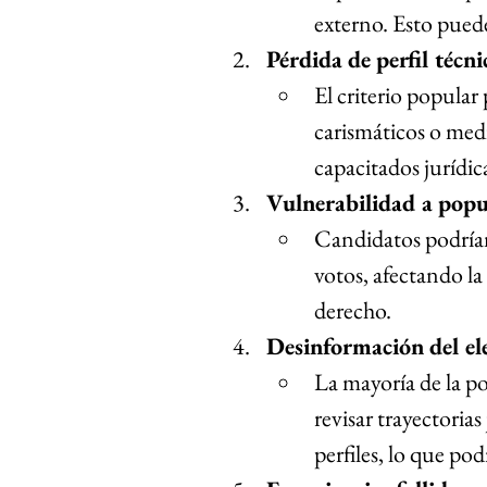
externo. Esto pue
Pérdida de perfil técni
El criterio popular
carismáticos o medi
capacitados jurídi
Vulnerabilidad a popul
Candidatos podrían
votos, afectando la 
derecho.
Desinformación del el
La mayoría de la po
revisar trayectoria
perfiles, lo que po