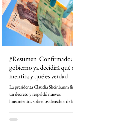
ciudad dejó de ser un punto en el mapa
para convertirse en un territorio de
historias. El primero en t
#Resumen Confirmado: el
gobierno ya decidirá qué es
mentira y qué es verdad
La presidenta Claudia Sheinbaum firmó
un decreto y respaldó nuevos
lineamientos sobre los derechos de las
audiencias que obligan a concesionarios
de radio y televisión a contar con
códigos de ética, defensores de las
audiencias y mecanismos para