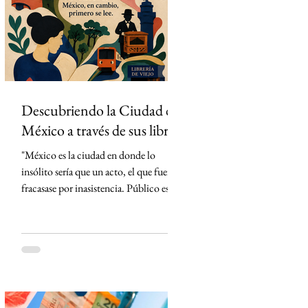
partidos del torneo en México. La
estrategia parecía impecable: convertir
el evento deportivo
Descubriendo la Ciudad de
México a través de sus libros
"México es la ciudad en donde lo
insólito sería que un acto, el que fuera,
fracasase por inasistencia. Público es lo
que abunda" Carlos Monsiváis SinMás
"Hay ciudades que se visitan. La Ciudad
de México, en cambio, primero se lee."
Creo que conocí la Ciudad de México
mucho antes de caminarla. La conocí
leyendo. Cada libro me entregó una
llave distinta y, con cada página, la