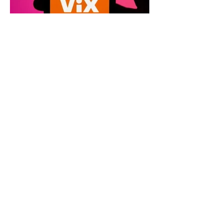
ViX y la factura del Mundial
El Mundial impulsó a ViX, pero el negocio
sigue bajo la sombra: millones de suscriptores,
fallas técnicas y un dato que TelevisaUnivision
no revela La Copa Mundial de la FIFA 2026
representó la mayor apuesta de
TelevisaUnivision desde el lanzamiento de ViX.
Nunca antes la plataforma había concentrado
un activo tan valioso: los derechos exclusivos
para transmitir por streaming los 104 partidos
del torneo en México. La estrategia parecía
impecable: convertir el evento deportivo