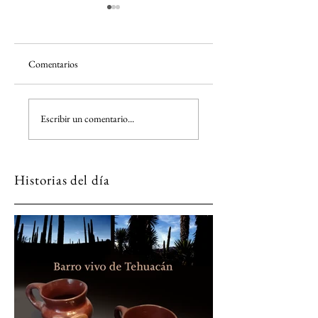
Comentarios
Cuando un ingenio deja
ViX y la factura del
Escribir un comentario...
de moler, también deja
Mundial
de latir un pueblo
Historias del día