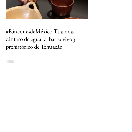
#RinconesdeMéxico Tua-nda,
cántaro de agua: el barro vivo y
prehistórico de Tehuacán
Entre dinosaurios, desiertos floridos y cántaros
que aún filtran la vida: así se vive el ecoturismo
en la Reserva de la Biosfera Tehuacán-Cuicatlán