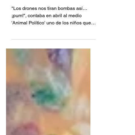
moderna al narco
mexicano
"Los drones nos tiran bombas así…
¡pum!", contaba en abril al medio
'Animal Político' uno de los niños que
tuvo que evacuar su casa. Una
tecnología global que baja del cielo
con impunidad Los drones están
transformando el modo en que se
libran las guerras, desde Ucrania hasta
Gaza, pasando por el Sahel africano.
Estas aeronaves no tripuladas, antes
reservadas a potencias como Estados
Unidos o Israel, hoy circulan en al
menos 50 países y más de 65 grupos
armados no estatales.