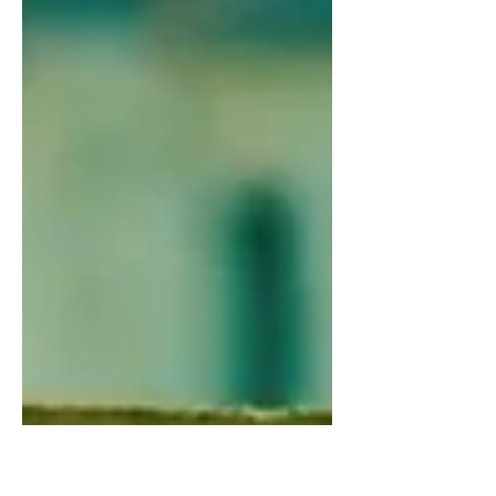
en medio del miedo y el encierro,
repetíamos una idea casi como mantra:
cuando todo esto pase, vamos a ser
distintos. Más conscientes. Más
solidarios. Más atentos a lo que de
verdad importa. En ese momento la
lección parecía clara. Hoy, con algunos
años de distancia, la pregunta sigue
flotando: ¿realmente aprendimos algo?
La promesa de cambio duró poco.
Apenas volvió la vida co