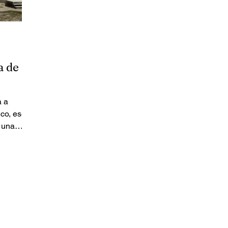
a de
a a
ico, ese
 una
árcel,