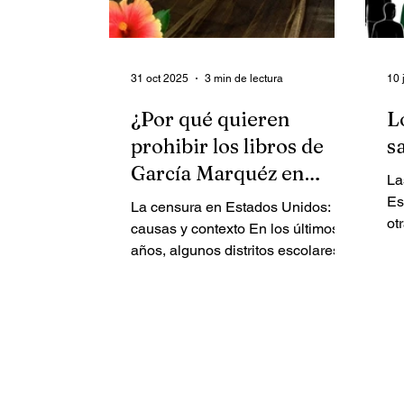
31 oct 2025
3 min de lectura
10 
¿Por qué quieren
L
prohibir los libros de
s
García Marquéz en
La
Estados Unidos?
Es
La censura en Estados Unidos:
ot
causas y contexto En los últimos
un
años, algunos distritos escolares
de Estados Unidos —
particularmente en estados como
Florida, Texas y Carolina del Norte
— han retirado o restringido libros
de Gabriel García Márquez, entre
ellos Cien años de soledad y El
amor en los tiempos del cólera.