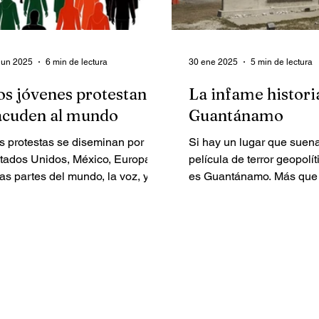
jun 2025
6 min de lectura
30 ene 2025
5 min de lectura
os jóvenes protestan y
La infame histori
acuden al mundo
Guantánamo
s protestas se diseminan por
Si hay un lugar que suen
tados Unidos, México, Europa y
película de terror geopolít
ras partes del mundo, la voz, ya
es Guantánamo. Más que
 eco mundial.
base naval o una simple c
este rincón de...