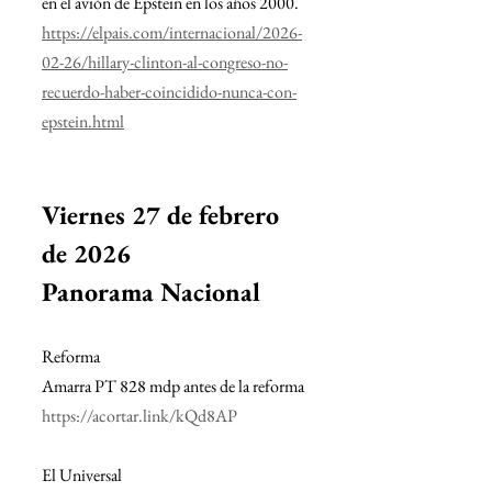
en el avión de Epstein en los años 2000.
https://elpais.com/internacional/2026-
02-26/hillary-clinton-al-congreso-no-
recuerdo-haber-coincidido-nunca-con-
epstein.html
Viernes 27 de febrero 
de 2026
Panorama Nacional
Reforma
Amarra PT 828 mdp antes de la reforma
https://acortar.link/kQd8AP
El Universal