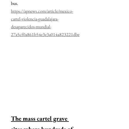
bus.
https://apnews.com/article/mexico-
cartel-violencia-guadalajara-
desaparecidos-mundial-
27a5cf0a861b54e3e3a014a823221dbe
The mass cartel grave 