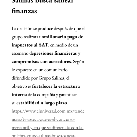
finanzas
La decisión se produce después de que el 
grupo realizara un
millonario pago de 
impuestos al SAT
, en medio de un 
escenario de
presiones financieras y 
compromisos con acreedores
. Según 
lo expuesto en un comunicado 
difundido por Grupo Salinas, el 
objetivo es 
fortalecer la estructura 
interna
 de la compañía y garantizar 
su 
estabilidad a largo plazo
.
https://www.eluniversal.com.mx/tende
ncias/tv-azteca-que-es-el-concurso-
mercantil-y-en-que-se-diferencia-con-la-
quiebra-grupo-salinas-busca-sanear-