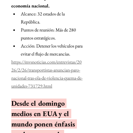
economía nacional.
Alcance: 32 estados de la 
República.
Puntos de reunión: Más de 280 
puntos estratégicos.
Acción: Detener los vehículos para 
evitar el flujo de mercancías.
https://mvsnoticias.com/entrevistas/20
26/2/26/transportistas-anuncian-paro-
nacional-tras-ola-de-violencia-quema-de-
unidades-731729.html
Desde el domingo 
medios en EUA y el 
mundo ponen énfasis 