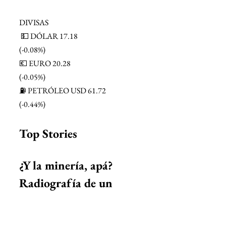
DIVISAS
 💵 DÓLAR 17.18
(-0.08%)
💶 EURO 20.28
(-0.05%)
⛽ PETRÓLEO USD 61.72
(-0.44%)
Top Stories 
¿Y la minería, apá? 
Radiografía de un 
sector en redefinición