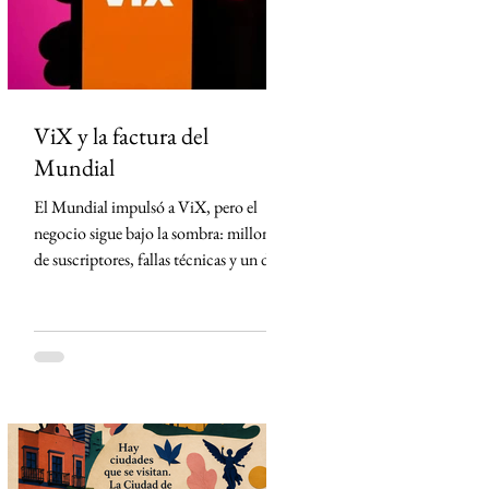
México desde Arizona y la violencia
ligada al crimen o
ViX y la factura del
Mundial
El Mundial impulsó a ViX, pero el
negocio sigue bajo la sombra: millones
de suscriptores, fallas técnicas y un dato
que TelevisaUnivision no revela La
Copa Mundial de la FIFA 2026
representó la mayor apuesta de
TelevisaUnivision desde el lanzamiento
de ViX. Nunca antes la plataforma
había concentrado un activo tan
valioso: los derechos exclusivos para
transmitir por streaming los 104