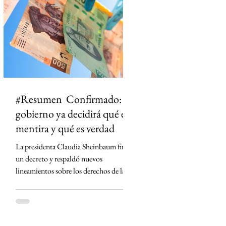
ciudad dejó de ser un punto en el mapa
para convertirse en un territorio de
historias. El primero en t
#Resumen Confirmado: el
gobierno ya decidirá qué es
mentira y qué es verdad
La presidenta Claudia Sheinbaum firmó
un decreto y respaldó nuevos
lineamientos sobre los derechos de las
audiencias que obligan a concesionarios
de radio y televisión a contar con
códigos de ética, defensores de las
audiencias y mecanismos para