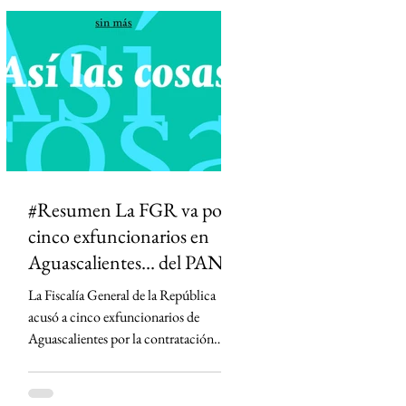
diferenciar información de opinión. La
medida desató críticas de medios,
periodistas y la oposición, que advierten
que podría abrir la puerta a la censura y
permitir que el Estado influya en la
definición de qué información es veraz.
#Resumen La FGR va por
cinco exfuncionarios en
Aguascalientes... del PAN
La Fiscalía General de la República
acusó a cinco exfuncionarios de
Aguascalientes por la contratación
irregular de la empresa Next Energy en
2019, un proyecto que prometía
infraestructura energética y terminó