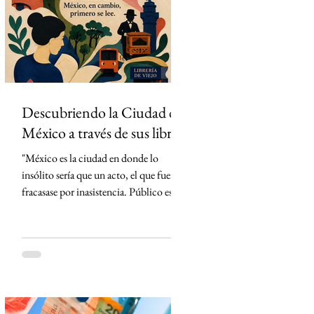
partidos del torneo en México. La
estrategia parecía impecable: convertir
el evento deportivo
Descubriendo la Ciudad de
México a través de sus libros
"México es la ciudad en donde lo
insólito sería que un acto, el que fuera,
fracasase por inasistencia. Público es lo
que abunda" Carlos Monsiváis SinMás
"Hay ciudades que se visitan. La Ciudad
de México, en cambio, primero se lee."
Creo que conocí la Ciudad de México
mucho antes de caminarla. La conocí
leyendo. Cada libro me entregó una
llave distinta y, con cada página, la