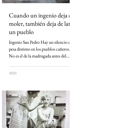
Cuando un ingenio deja de
moler, también deja de latir
un pueblo
Ingenio San Pedro Hay un silencio que
pesa distinto en los pueblos cañeros.
No es el de la madrugada antes del
primer corte ni el de los campos
cubiertos por la neblina. Es el silencio
que queda cuando un ingenio apaga sus
máquinas por última vez. Eso ocurrió
en Lerdo de Tejada, Veracruz. El
Ingenio San Pedro, durante décadas el
corazón económico de Los Tuxtlas,
anunció su cierre definitivo al declararse
económicamente inviable. Detrás de esa
frase empresarial hay una realida