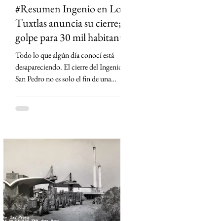
#Resumen Ingenio en Los
Tuxtlas anuncia su cierre;
golpe para 30 mil habitantes
Todo lo que algún día conocí está
desapareciendo. El cierre del Ingenio
San Pedro no es solo el fin de una
fábrica: es la historia de una región que
durante generaciones vivió al ritmo de
la caña y que hoy enfrenta la
incertidumbre. Un relato sobre Los
Tuxtlas, la memoria, el verde que aún
habita los recuerdos y el papel que los
ingenios han tenido en la construcción
de México.
https://www.sinmas.org/post/ingenio-
san-pedro-tuxtlas Sheinbaum no asistirá
a toma de protesta de D