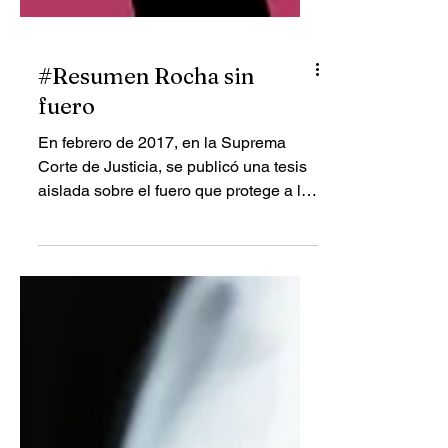
#Resumen Rocha sin
fuero
En febrero de 2017, en la Suprema
Corte de Justicia, se publicó una tesis
aislada sobre el fuero que protege a los
funcionarios públicos. Allí se analizaba
si una orden de aprehensión contra un
Gobernador con licencia temporal
ameritaba la prisión preventiva
oficiosa. El asunto es técnico, pero vale
la pena analizarlo para explicar parte
de lo que está sucediendo hoy con
Rubén Rocha, el Gobernador con