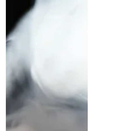
licencia de Sinaloa.
https://x.com/peniley_ramirez/status/20
607333442670637