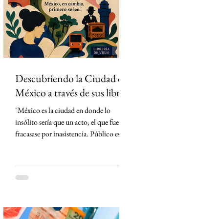
partidos del torneo en México. La
estrategia parecía impecable: convertir
el evento deportivo
Descubriendo la Ciudad de
México a través de sus libros
"México es la ciudad en donde lo
insólito sería que un acto, el que fuera,
fracasase por inasistencia. Público es lo
que abunda" Carlos Monsiváis SinMás
"Hay ciudades que se visitan. La Ciudad
de México, en cambio, primero se lee."
Creo que conocí la Ciudad de México
mucho antes de caminarla. La conocí
leyendo. Cada libro me entregó una
llave distinta y, con cada página, la