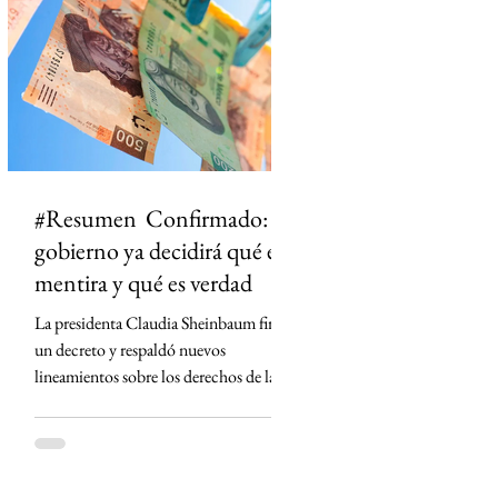
ciudad dejó de ser un punto en el mapa
para convertirse en un territorio de
historias. El primero en t
#Resumen Confirmado: el
gobierno ya decidirá qué es
mentira y qué es verdad
La presidenta Claudia Sheinbaum firmó
un decreto y respaldó nuevos
lineamientos sobre los derechos de las
audiencias que obligan a concesionarios
de radio y televisión a contar con
códigos de ética, defensores de las
audiencias y mecanismos para