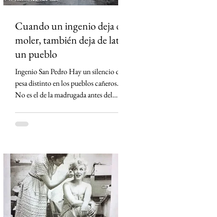
Cuando un ingenio deja de
moler, también deja de latir
un pueblo
Ingenio San Pedro Hay un silencio que
pesa distinto en los pueblos cañeros.
No es el de la madrugada antes del
primer corte ni el de los campos
cubiertos por la neblina. Es el silencio
que queda cuando un ingenio apaga sus
máquinas por última vez. Eso ocurrió
en Lerdo de Tejada, Veracruz. El
Ingenio San Pedro, durante décadas el
corazón económico de Los Tuxtlas,
anunció su cierre definitivo al declararse
económicamente inviable. Detrás de esa
frase empresarial hay una realida