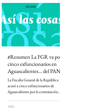
diferenciar información de opinión. La
medida desató críticas de medios,
periodistas y la oposición, que advierten
que podría abrir la puerta a la censura y
permitir que el Estado influya en la
definición de qué información es veraz.
#Resumen La FGR va por
cinco exfuncionarios en
Aguascalientes... del PAN
La Fiscalía General de la República
acusó a cinco exfuncionarios de
Aguascalientes por la contratación
irregular de la empresa Next Energy en
2019, un proyecto que prometía
infraestructura energética y terminó