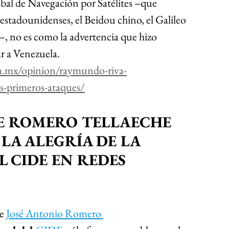
obal de Navegación por Satélites –que 
estadounidenses, el Beidou chino, el Galileo 
 no es como la advertencia que hizo 
r a Venezuela.
om.mx/opinion/raymundo-riva-
s-primeros-ataques/
E ROMERO TELLAECHE 
LA ALEGRÍA DE LA 
 CIDE EN REDES 
e 
José Antonio Romero 