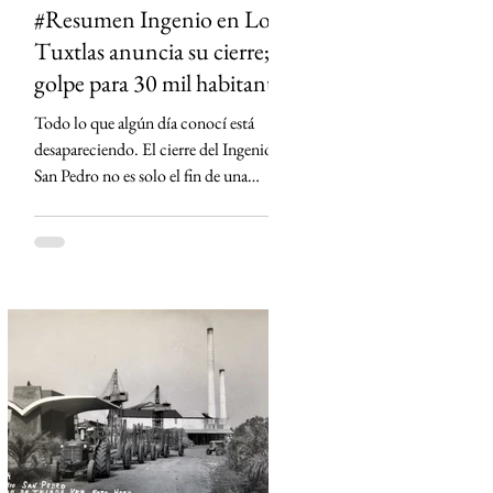
#Resumen Ingenio en Los
Tuxtlas anuncia su cierre;
golpe para 30 mil habitantes
Todo lo que algún día conocí está
desapareciendo. El cierre del Ingenio
San Pedro no es solo el fin de una
fábrica: es la historia de una región que
durante generaciones vivió al ritmo de
la caña y que hoy enfrenta la
incertidumbre. Un relato sobre Los
Tuxtlas, la memoria, el verde que aún
habita los recuerdos y el papel que los
ingenios han tenido en la construcción
de México.
https://www.sinmas.org/post/ingenio-
san-pedro-tuxtlas Sheinbaum no asistirá
a toma de protesta de D