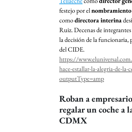
Tellaeche
 como 
director gen
festejo por el 
nombramiento
como 
directora interina
 des
Ruiz. Decenas de integrantes
la decisión de la funcionaria, 
del CIDE. 
https://www.eluniversal.com.
hace-estallar-la-alegria-de-la
outputType=amp
Roban a empresario
regalar un coche a l
CDMX