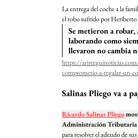
La entrega del coche a la famili
el robo sufrido por Heriberto
Se metieron a robar,
laborando como siemp
llevaron no cambia na
https://aristeguinoticias.co
comprometio-a-regalar-un-coc
Salinas Pliego va a p
Ricardo Salinas Pliego
most
Administración Tributaria 
para resolver el adeudo de sus