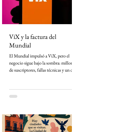
México desde Arizona y la violencia
ligada al crimen o
ViX y la factura del
Mundial
El Mundial impulsó a ViX, pero el
negocio sigue bajo la sombra: millones
de suscriptores, fallas técnicas y un dato
que TelevisaUnivision no revela La
Copa Mundial de la FIFA 2026
representó la mayor apuesta de
TelevisaUnivision desde el lanzamiento
de ViX. Nunca antes la plataforma
había concentrado un activo tan
valioso: los derechos exclusivos para
transmitir por streaming los 104