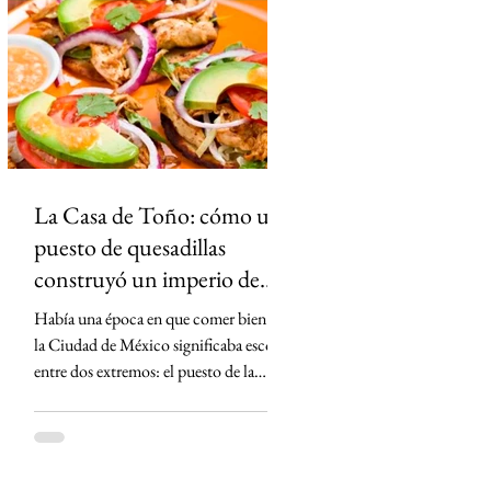
gobernadora panista Teresa Jiménez era
alcaldesa y su firma aparece en el
expediente, la FGR no la incluyó entre
los imputados. El caso reavivó las
críticas de la oposici
La Casa de Toño: cómo un
puesto de quesadillas
construyó un imperio de
más de 400 millones de
Había una época en que comer bien en
dólares
la Ciudad de México significaba escoger
entre dos extremos: el puesto de la
esquina, barato pero incierto, o el
restaurante de mantel largo, donde la
cuenta dolía más que el hambre. Entre
esos dos mundos apareció un joven