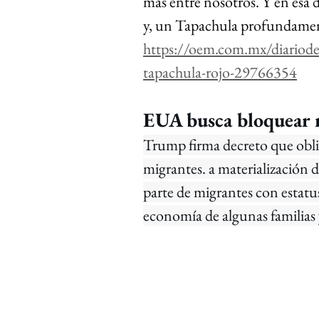
más entre nosotros. Y en esa di
y, un Tapachula profundamen
https://oem.com.mx/diariodel
tapachula-rojo-29766354
EUA busca bloquear 
Trump firma decreto que oblig
migrantes. a materialización 
parte de migrantes con estatus 
economía de algunas familias 