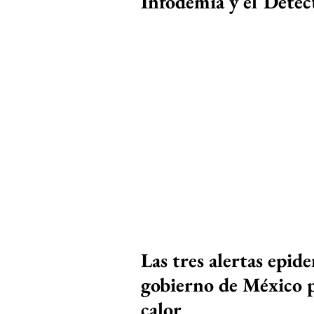
Infodemia y el Detec
Las tres alertas epid
gobierno de México p
calor