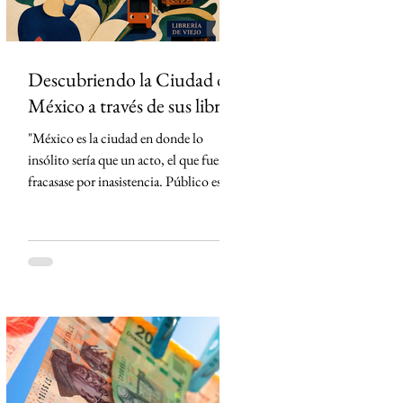
Descubriendo la Ciudad de
México a través de sus libros
"México es la ciudad en donde lo
insólito sería que un acto, el que fuera,
fracasase por inasistencia. Público es lo
que abunda" Carlos Monsiváis SinMás
"Hay ciudades que se visitan. La Ciudad
de México, en cambio, primero se lee."
Creo que conocí la Ciudad de México
mucho antes de caminarla. La conocí
leyendo. Cada libro me entregó una
llave distinta y, con cada página, la
ciudad dejó de ser un punto en el mapa
para convertirse en un territorio de
historias. El primero en t