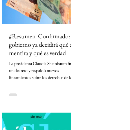
#Resumen Confirmado: el
gobierno ya decidirá qué es
mentira y qué es verdad
La presidenta Claudia Sheinbaum firmó
un decreto y respaldó nuevos
lineamientos sobre los derechos de las
audiencias que obligan a concesionarios
de radio y televisión a contar con
códigos de ética, defensores de las
audiencias y mecanismos para
diferenciar información de opinión. La
medida desató críticas de medios,
periodistas y la oposición, que advierten