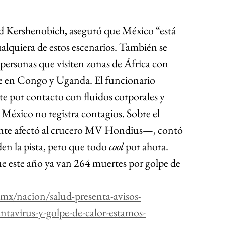
vid Kershenobich, aseguró que México “está 
alquiera de estos escenarios. También se 
a personas que visiten zonas de África con 
te en Congo y Uganda. El funcionario 
ite por contacto con fluidos corporales y 
 México no registra contagios. Sobre el 
nte afectó al crucero MV Hondius—, contó 
den la pista, pero que todo 
cool
 por ahora. 
e este año ya van 264 muertes por golpe de 
mx/nacion/salud-presenta-avisos-
ntavirus-y-golpe-de-calor-estamos-