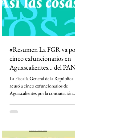
que podría abrir la puerta a la censura y
permitir que el Estado influya en la
definición de qué información es veraz.
#Resumen La FGR va por
cinco exfuncionarios en
Aguascalientes... del PAN
La Fiscalía General de la República
acusó a cinco exfuncionarios de
Aguascalientes por la contratación
irregular de la empresa Next Energy en
2019, un proyecto que prometía
infraestructura energética y terminó
bajo investigación por un presunto
fraude millonario. Aunque el convenio
fue aprobado cuando la hoy