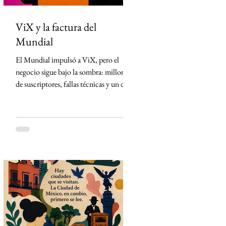
ViX y la factura del
Mundial
El Mundial impulsó a ViX, pero el
negocio sigue bajo la sombra: millones
de suscriptores, fallas técnicas y un dato
que TelevisaUnivision no revela La
Copa Mundial de la FIFA 2026
representó la mayor apuesta de
TelevisaUnivision desde el lanzamiento
de ViX. Nunca antes la plataforma
había concentrado un activo tan
valioso: los derechos exclusivos para
transmitir por streaming los 104
partidos del torneo en México. La
estrategia parecía impecable: convertir
el evento deportivo