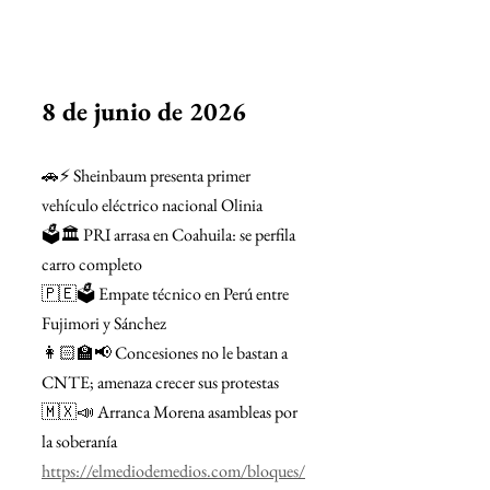
8 de junio de 2026
🚗⚡ Sheinbaum presenta primer 
vehículo eléctrico nacional Olinia
🗳️🏛️ PRI arrasa en Coahuila: se perfila 
carro completo
🇵🇪🗳️ Empate técnico en Perú entre 
Fujimori y Sánchez
👩🏻‍🏫📢 Concesiones no le bastan a 
CNTE; amenaza crecer sus protestas
🇲🇽📣 Arranca Morena asambleas por 
la soberanía
https://elmediodemedios.com/bloques/