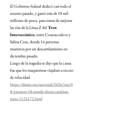
El Gobierno federal dedicó casi todo el 
sexenio pasado, y gastó más de 18 mil 
millones de pesos, para tratar de mejorar 
las vías de la Línea Z del
 Tren 
Interoceánico
, entre Coatzacoalcos y 
Salina Cruz, donde 14 personas 
murieron por un descarrilamiento en 
diciembre pasado.
Luego de la tragedia se dijo que la causa 
fue que los maquinistas viajaban a exceso 
de velocidad
https://diario.mx/nacional/2026/jun/0
8/gastaron-18-mmdp-ahora-cambian-
trazo-1121672.html