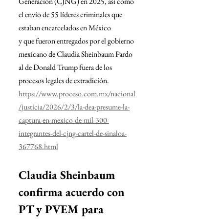
Generación (CJNG) en 2025, así como 
el envío de 55 líderes criminales que 
estaban encarcelados en México 
y que fueron entregados por el gobierno 
mexicano de Claudia Sheinbaum Pardo 
al de Donald Trump fuera de los 
procesos legales de extradición. 
https://www.proceso.com.mx/nacional
/justicia/2026/2/3/la-dea-presume-la-
captura-en-mexico-de-mil-300-
integrantes-del-cjng-cartel-de-sinaloa-
367768.html
Claudia Sheinbaum 
confirma acuerdo con 
PT y PVEM para 