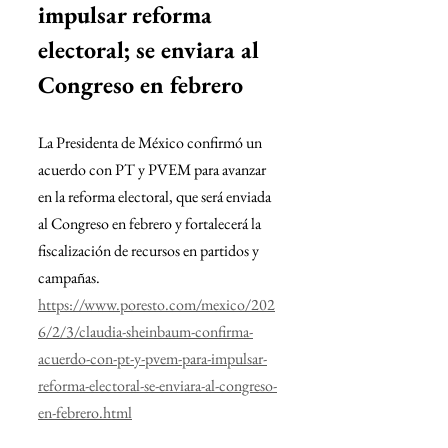
impulsar reforma 
electoral; se enviara al 
Congreso en febrero
La Presidenta de México confirmó un 
acuerdo con PT y PVEM para avanzar 
en la reforma electoral, que será enviada 
al Congreso en febrero y fortalecerá la
fiscalización de recursos en partidos y 
campañas.
https://www.poresto.com/mexico/202
6/2/3/claudia-sheinbaum-confirma-
acuerdo-con-pt-y-pvem-para-impulsar-
reforma-electoral-se-enviara-al-congreso-
en-febrero.html