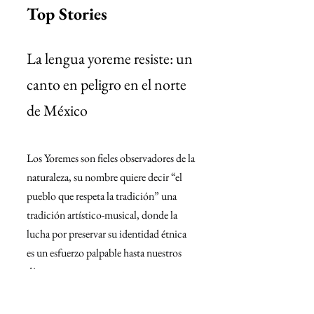
Top Stories
La lengua yoreme resiste: un 
canto en peligro en el norte 
de México
Los Yoremes son fieles observadores de la 
naturaleza, su nombre quiere decir “el 
pueblo que respeta la tradición” una 
tradición artístico-musical, donde la 
lucha por preservar su identidad étnica 
es un esfuerzo palpable hasta nuestros 
días.
https://www.sinmas.org/post/la-lengua-
yoreme-resiste-un-canto-en-peligro-en-el-