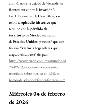
afirmó, no se ha dejado de “defender la 
frontera sur contra la 
invasión
”.
En el documento, la 
Casa Blanca 
se 
refirió al 
episodio histórico 
que 
terminó con la 
pérdida de 
territorio 
de 
México 
en manos 
de 
Estados Unidos
, y aseguró que ésta 
fue una “
victoria legendaria 
que 
aseguró el suroeste” del país.
https://www.razon.com.mx/mundo/20
26/02/03/eu-conmemora-victoria-
triunfante-sobre-mexico-en-1848-no-
hemos-dejado-de-defender-frontera-sur/
Miércoles 04 de febrero 
de 2026