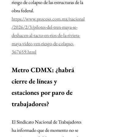
riesgo de colapso de las estructuras de la 
obra federal.
https://www.proceso.com.mx/nacional
/2026/2/3/pilotes-del-tren-maya-se-
deshacen-al-tacto-en-rios-de-la-riviera-
maya-video-ven-riesgo-de-colapso-
367659.html
Metro CDMX: ¿habrá 
cierre de líneas y 
estaciones por paro de 
trabajadores?
El Sindicato Nacional de Trabajadores 
ha informado que de momento no se 