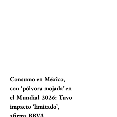
Consumo en México, 
con ‘pólvora mojada’ en 
el Mundial 2026: Tuvo 
impacto ‘limi
t
ado’, 
afirma BBVA