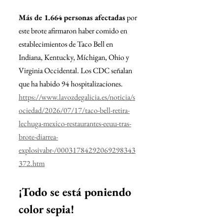
Más de 1.664 personas afectadas
 por 
este brote afirmaron haber comido en 
establecimientos de Taco Bell en 
Indiana, Kentucky, Míchigan, Ohio y 
Virginia Occidental. Los CDC señalan 
que ha habido 94 hospitalizaciones.
https://www.lavozdegalicia.es/noticia/s
ociedad/2026/07/17/taco-bell-retira-
lechuga-mexico-restaurantes-eeuu-tras-
brote-diarrea-
explosivabr-/00031784292069298343
372.htm
¡Todo se está poniendo 
color sepia! 