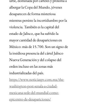
urbe, dominada por cárteles y próxima a 
albergar la Copa del Mundo, jóvenes 
desaparecen de forma misteriosa 
mientras persiste la incertidumbre por la 
violencia. 
También es la capital del 
estado de Jalisco, que ha sufrido la 
mayor cantidad de desapariciones en 
México: más de 15.700. Son un signo de 
la insidiosa presencia del cártel Jalisco 
Nueva Generación y del colapso del 
orden incluso en las zonas más 
industrializadas del país.
https://www.noticiaspv.com.mx/the-
washington-post-senala-a-ciudad-
mexicana-sede-del-mundial-como-
epicentro-de-desapariciones/