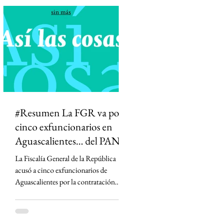
diferenciar información de opinión. La
medida desató críticas de medios,
periodistas y la oposición, que advierten
que podría abrir la puerta a la censura y
permitir que el Estado influya en la
definición de qué información es veraz.
#Resumen La FGR va por
cinco exfuncionarios en
Aguascalientes... del PAN
La Fiscalía General de la República
acusó a cinco exfuncionarios de
Aguascalientes por la contratación
irregular de la empresa Next Energy en
2019, un proyecto que prometía
infraestructura energética y terminó