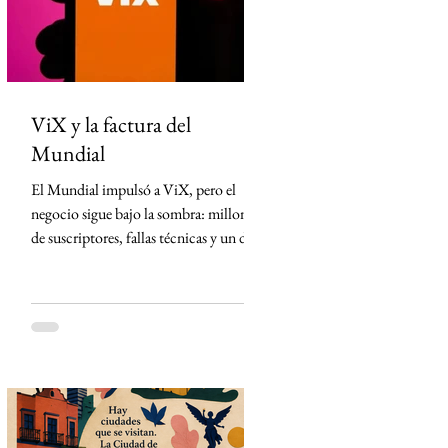
México desde Arizona y la violencia
ligada al crimen o
ViX y la factura del
Mundial
El Mundial impulsó a ViX, pero el
negocio sigue bajo la sombra: millones
de suscriptores, fallas técnicas y un dato
que TelevisaUnivision no revela La
Copa Mundial de la FIFA 2026
representó la mayor apuesta de
TelevisaUnivision desde el lanzamiento
de ViX. Nunca antes la plataforma
había concentrado un activo tan
valioso: los derechos exclusivos para
transmitir por streaming los 104