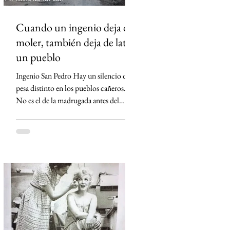
Cuando un ingenio deja de
moler, también deja de latir
un pueblo
Ingenio San Pedro Hay un silencio que
pesa distinto en los pueblos cañeros.
No es el de la madrugada antes del
primer corte ni el de los campos
cubiertos por la neblina. Es el silencio
que queda cuando un ingenio apaga sus
máquinas por última vez. Eso ocurrió
en Lerdo de Tejada, Veracruz. El
Ingenio San Pedro, durante décadas el
corazón económico de Los Tuxtlas,
anunció su cierre definitivo al declararse
económicamente inviable. Detrás de esa
frase empresarial hay una realida