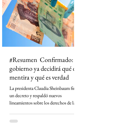
ciudad dejó de ser un punto en el mapa
para convertirse en un territorio de
historias. El primero en t
#Resumen Confirmado: el
gobierno ya decidirá qué es
mentira y qué es verdad
La presidenta Claudia Sheinbaum firmó
un decreto y respaldó nuevos
lineamientos sobre los derechos de las
audiencias que obligan a concesionarios
de radio y televisión a contar con
códigos de ética, defensores de las
audiencias y mecanismos para