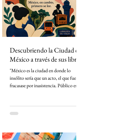
partidos del torneo en México. La
estrategia parecía impecable: convertir
el evento deportivo
Descubriendo la Ciudad de
México a través de sus libros
"México es la ciudad en donde lo
insólito sería que un acto, el que fuera,
fracasase por inasistencia. Público es lo
que abunda" Carlos Monsiváis SinMás
"Hay ciudades que se visitan. La Ciudad
de México, en cambio, primero se lee."
Creo que conocí la Ciudad de México
mucho antes de caminarla. La conocí
leyendo. Cada libro me entregó una
llave distinta y, con cada página, la