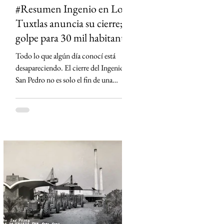
#Resumen Ingenio en Los
Tuxtlas anuncia su cierre;
golpe para 30 mil habitantes
Todo lo que algún día conocí está
desapareciendo. El cierre del Ingenio
San Pedro no es solo el fin de una
fábrica: es la historia de una región que
durante generaciones vivió al ritmo de
la caña y que hoy enfrenta la
incertidumbre. Un relato sobre Los
Tuxtlas, la memoria, el verde que aún
habita los recuerdos y el papel que los
ingenios han tenido en la construcción
de México.
https://www.sinmas.org/post/ingenio-
san-pedro-tuxtlas Sheinbaum no asistirá
a toma de protesta de D