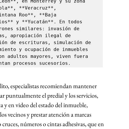
León**, en Monterrey y su zona 
bla**, **Veracruz**, 
intana Roo**, **Baja 
los** y **Yucatán**. En todos 
rones similares: invasión de 
as, apropiación ilegal de 
ión de escrituras, simulación de 
miento y ocupación de inmuebles 
on adultos mayores, viven fuera 
ntan procesos sucesorios.
lito, especialistas recomiendan mantener 
gar puntualmente el predial y los servicios, 
a y en video del estado del inmueble, 
s vecinos y prestar atención a marcas 
o cruces, números o cintas adhesivas, que en 