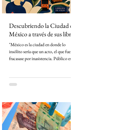
Descubriendo la Ciudad de
México a través de sus libros
"México es la ciudad en donde lo
insólito sería que un acto, el que fuera,
fracasase por inasistencia. Público es lo
que abunda" Carlos Monsiváis SinMás
"Hay ciudades que se visitan. La Ciudad
de México, en cambio, primero se lee."
Creo que conocí la Ciudad de México
mucho antes de caminarla. La conocí
leyendo. Cada libro me entregó una
llave distinta y, con cada página, la
ciudad dejó de ser un punto en el mapa
para convertirse en un territorio de
historias. El primero en t