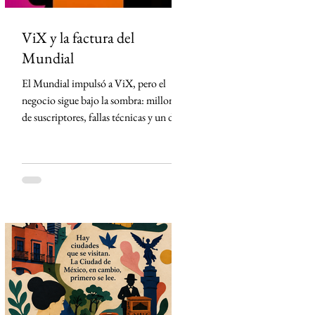
ViX y la factura del
Mundial
El Mundial impulsó a ViX, pero el
negocio sigue bajo la sombra: millones
de suscriptores, fallas técnicas y un dato
que TelevisaUnivision no revela La
Copa Mundial de la FIFA 2026
representó la mayor apuesta de
TelevisaUnivision desde el lanzamiento
de ViX. Nunca antes la plataforma
había concentrado un activo tan
valioso: los derechos exclusivos para
transmitir por streaming los 104
partidos del torneo en México. La
estrategia parecía impecable: convertir
el evento deportivo