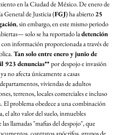
miento en la Ciudad de México. 
De enero de 
ía General de Justicia (
FGJ
) ha abierto 
25 
gación
, sin embargo, en este mismo periodo 
abiertas— solo se ha reportado la 
detención 
o con información proporcionada a través de 
lica. 
Tan solo entre enero y junio de 
il 923 denuncias** 
por despojo e invasión 
ya no afecta únicamente a casas 
departamentos, viviendas de adultos 
es, terrenos, locales comerciales e incluso 
ta. El problema obedece a una combinación 
da, el alto valor del suelo, inmuebles 
las llamadas "mafias del despojo", que 
 documentos, contratos apócrifos, grupos de 