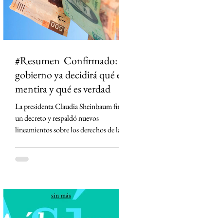
#Resumen Confirmado: el
gobierno ya decidirá qué es
mentira y qué es verdad
La presidenta Claudia Sheinbaum firmó
un decreto y respaldó nuevos
lineamientos sobre los derechos de las
audiencias que obligan a concesionarios
de radio y televisión a contar con
códigos de ética, defensores de las
audiencias y mecanismos para
diferenciar información de opinión. La
medida desató críticas de medios,
periodistas y la oposición, que advierten