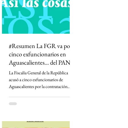
que podría abrir la puerta a la censura y
permitir que el Estado influya en la
definición de qué información es veraz.
#Resumen La FGR va por
cinco exfuncionarios en
Aguascalientes... del PAN
La Fiscalía General de la República
acusó a cinco exfuncionarios de
Aguascalientes por la contratación
irregular de la empresa Next Energy en
2019, un proyecto que prometía
infraestructura energética y terminó
bajo investigación por un presunto
fraude millonario. Aunque el convenio
fue aprobado cuando la hoy