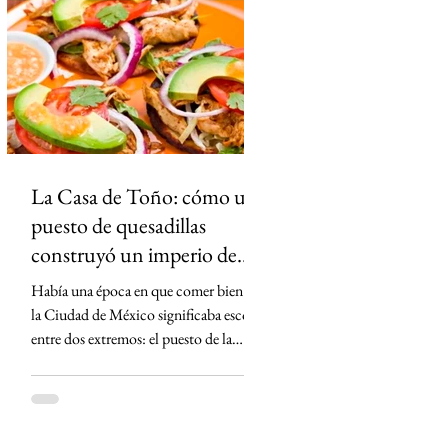
gobernadora panista Teresa Jiménez era
alcaldesa y su firma aparece en el
expediente, la FGR no la incluyó entre
los imputados. El caso reavivó las
críticas de la oposici
La Casa de Toño: cómo un
puesto de quesadillas
construyó un imperio de
más de 400 millones de
Había una época en que comer bien en
dólares
la Ciudad de México significaba escoger
entre dos extremos: el puesto de la
esquina, barato pero incierto, o el
restaurante de mantel largo, donde la
cuenta dolía más que el hambre. Entre
esos dos mundos apareció un joven