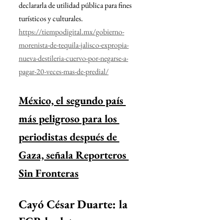
declararla de utilidad pública para fines 
turísticos y culturales.
https://tiempodigital.mx/gobierno-
morenista-de-tequila-jalisco-expropia-
nueva-destileria-cuervo-por-negarse-a-
pagar-20-veces-mas-de-predial/
México, el segundo país 
más peligroso para los 
periodistas después de 
Gaza, señala Reporteros 
Sin Fronteras
Cayó César Duarte: la 