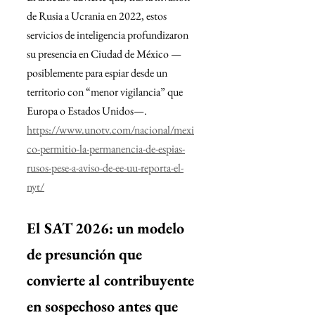
de Rusia a Ucrania en 2022, estos 
servicios de inteligencia profundizaron 
su presencia en Ciudad de México —
posiblemente para espiar desde un 
territorio con “menor vigilancia” que 
Europa o Estados Unidos—.
https://www.unotv.com/nacional/mexi
co-permitio-la-permanencia-de-espias-
rusos-pese-a-aviso-de-ee-uu-reporta-el-
nyt/
El SAT 2026: un modelo 
de presunción que 
convierte al contribuyente 
en sospechoso antes que 