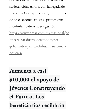
su detención. Ahora, con la llegada de 
Ernestina Godoy a la FGR, este arresto 
de peso se convierte en el primer gran 
movimiento de la nueva gestión
https://www.nmas.com.mx/nacional/po
litica/cesar-duarte-detenido-fgr-ex-
gobernador-priista-chihuahua-ultimas-
noticias/
Aumenta a casi 
$10,000 el apoyo de 
Jóvenes Construyendo 
el Futuro. Los 
beneficiarios recibirán 