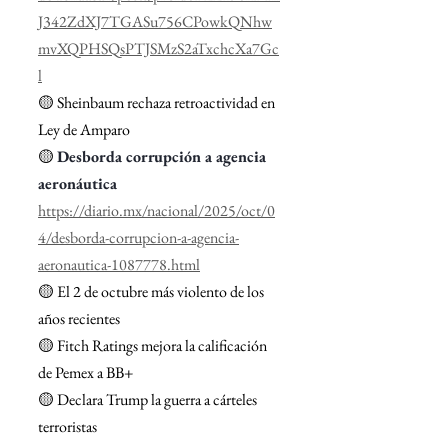
J342ZdXJ7TGASu756CPowkQNhw
mvXQPHSQsPTJSMzS2aTxchcXa7Gc
l
🟡 Sheinbaum rechaza retroactividad en 
Ley de Amparo
🟡 
Desborda corrupción a agencia 
aeronáutica
https://diario.mx/nacional/2025/oct/0
4/desborda-corrupcion-a-agencia-
aeronautica-1087778.html
🟡 El 2 de octubre más violento de los 
años recientes
🟡 Fitch Ratings mejora la calificación 
de Pemex a BB+
🟡 Declara Trump la guerra a cárteles 
terroristas