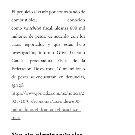
El perjuicio al erario por contrabando de 
combustibles, conocido 
como 
huachicol
 fiscal, alcanza 600 mil 
millones de pesos, de acuerdo con los 
casos reportados y que están bajo 
investigación, informó Grisel Galeano 
García, procuradora Fiscal de la 
Federación. De ese total, 16 mil millones 
de pesos se encuentran en denuncias, 
agregó.
https://www.jornada.com.mx/noticia/2
025/10/03/economia/asciende-a-600-
mil-millones-el-dano-por-el-huachicol-
fiscal
Ven sin plurinominales 