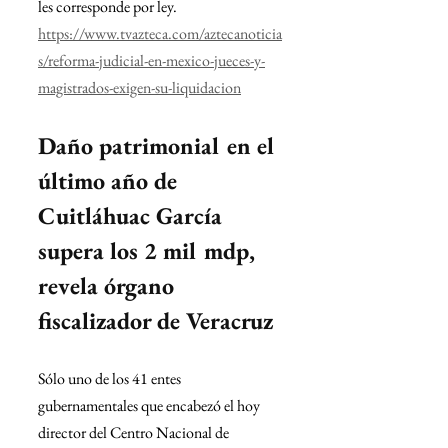
les corresponde por ley.
https://www.tvazteca.com/aztecanoticia
s/reforma-judicial-en-mexico-jueces-y-
magistrados-exigen-su-liquidacion
Daño patrimonial en el 
último año de 
Cuitláhuac García 
supera los 2 mil mdp, 
revela órgano 
fiscalizador de Veracruz
Sólo uno de los 41 entes 
gubernamentales que encabezó el hoy 
director del Centro Nacional de 