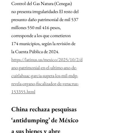
Control del Gas Natura (Cenegas) 
no presenta irregularidades El resto del 
presunto daño patrimonial de mil 537 
millones 550 mil 416 pesos, 
corresponde a los que cometieron 
174 municipios, según la revisión de 
la Cuenta Pública de 2024.
https://latinus.us/mexico/2025/10/2/d
ano-patrimonial-en-el-ultimo-ano-de-
cuitlahuac-garcia-supera-los-mil-mdp-
revela-organo-fiscalizador-de-veracruz-
153355.html
China rechaza pesquisas 
‘antidumping’ de México 
a sus bienes y abre 