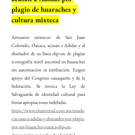
plagio de huaraches y 
cultura mixteca
Artesanos mixtecos de San Juan 
Colorado, Oaxaca, acusan a Adidas y al 
diseñador de su línea slip‑on de plagiar 
iconografía textil ancestral en huaraches 
sin autorización ni retribución. Exigen 
apoyo del Congreso oaxaqueño y de la 
federación. Se invoca la Ley de 
Salvaguarda de identidad cultural para 
frenar apropiaciones indebidas.
https://www.eluniversal.com.mx/estado
s/acusan-a-adidas-y-disenador-por-plagio-
por-sus-huaraches-oaxaca-slip-on-
denunciaran-por-robo-de-identidad-