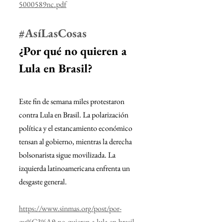
5000589nc.pdf
#AsíLasCosas
¿Por qué no quieren a 
Lula en Brasil?
Este fin de semana miles protestaron 
contra Lula en Brasil. La polarización 
política y el estancamiento económico 
tensan al gobierno, mientras la derecha 
bolsonarista sigue movilizada. La 
izquierda latinoamericana enfrenta un 
desgaste general.
https://www.sinmas.org/post/por-
qu%C3%A9-no-quieren-a-lula-en-brasil