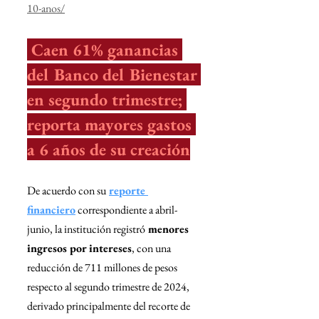
10-anos/
 Caen 61% ganancias 
del Banco del Bienestar 
en segundo trimestre; 
reporta mayores gastos 
a 6 años de su creación
De acuerdo con su
reporte 
financiero
 correspondiente a abril-
junio, la institución registró
 menores 
ingresos por intereses
, con una 
reducción de 711 millones de pesos 
respecto al segundo trimestre de 2024, 
derivado principalmente del recorte de 