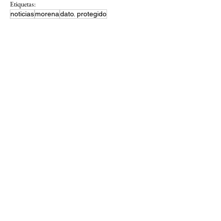
Etiquetas:
noticias
morena
dato. protegido
Top News
Ver todo
Entradas recientes