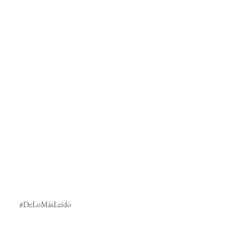
#DeLoMásLeído