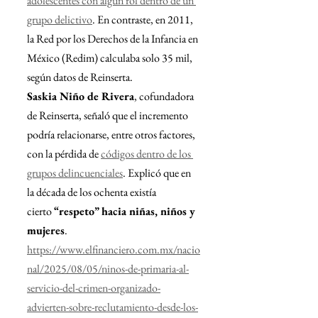
adolescentes con algún rol dentro de un 
grupo delictivo
. En contraste, en 2011, 
la Red por los Derechos de la Infancia en 
México (Redim) calculaba solo 35 mil, 
según datos de Reinserta.
Saskia Niño de Rivera
, cofundadora 
de Reinserta, señaló que el incremento 
podría relacionarse, entre otros factores, 
con la pérdida de 
códigos dentro de los 
grupos delincuenciales
. Explicó que en 
la década de los ochenta existía 
cierto 
“respeto” hacia niñas, niños y 
mujeres
.
https://www.elfinanciero.com.mx/nacio
nal/2025/08/05/ninos-de-primaria-al-
servicio-del-crimen-organizado-
advierten-sobre-reclutamiento-desde-los-