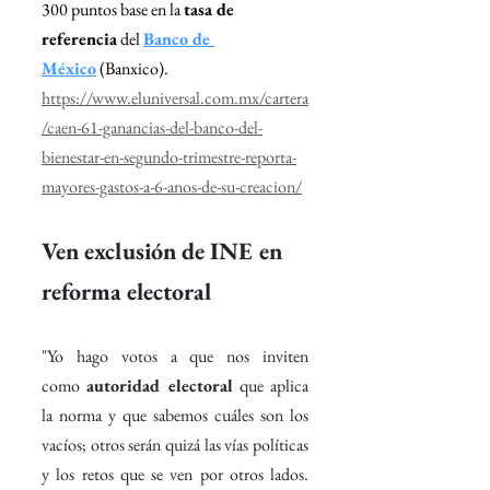
300 puntos base en la 
tasa de 
referencia
 del 
Banco de 
México
 (Banxico).
https://www.eluniversal.com.mx/cartera
/caen-61-ganancias-del-banco-del-
bienestar-en-segundo-trimestre-reporta-
mayores-gastos-a-6-anos-de-su-creacion/
Ven exclusión de INE en 
reforma electoral
"Yo hago votos a que nos inviten 
como 
autoridad electoral
 que aplica 
la norma y que sabemos cuáles son los 
vacíos; otros serán quizá las vías políticas 
y los retos que se ven por otros lados. 