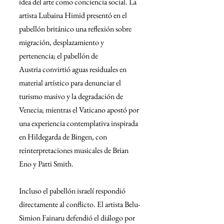
idea del arte como conciencia social. La 
artista Lubaina Himid presentó en el 
pabellón británico una reflexión sobre 
migración, desplazamiento y 
pertenencia; el pabellón de 
Austria convirtió aguas residuales en 
material artístico para denunciar el 
turismo masivo y la degradación de 
Venecia; mientras el Vaticano apostó por 
una experiencia contemplativa inspirada 
en Hildegarda de Bingen, con 
reinterpretaciones musicales de Brian 
Eno y Patti Smith.
Incluso el pabellón israelí respondió 
directamente al conflicto. El artista Belu-
Simion Fainaru defendió el diálogo por 