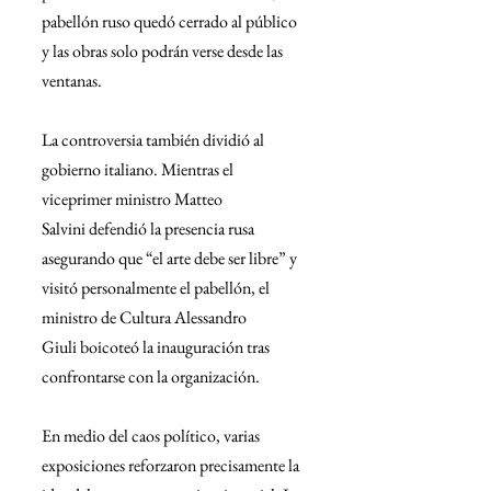
pabellón ruso quedó cerrado al público 
y las obras solo podrán verse desde las 
ventanas.
La controversia también dividió al 
gobierno italiano. Mientras el 
viceprimer ministro Matteo 
Salvini defendió la presencia rusa 
asegurando que “el arte debe ser libre” y 
visitó personalmente el pabellón, el 
ministro de Cultura Alessandro 
Giuli boicoteó la inauguración tras 
confrontarse con la organización.
En medio del caos político, varias 
exposiciones reforzaron precisamente la 