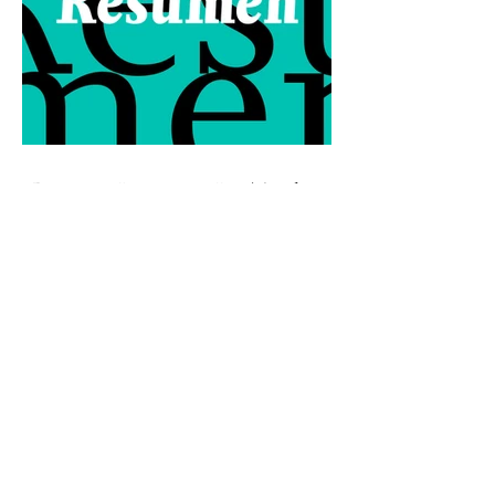
#Resumen Ingenio en Los Tuxtlas
anuncia su cierre; golpe para 30 mil
habitantes
Todo lo que algún día conocí está
desapareciendo. El cierre del Ingenio San Pedro
no es solo el fin de una fábrica: es la historia de
una región que durante generaciones vivió al
ritmo de la caña y que hoy enfrenta la
incertidumbre. Un relato sobre Los Tuxtlas, la
memoria, el verde que aún habita los recuerdos
y el papel que los ingenios han tenido en la
construcción de México.