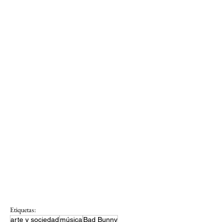
Etiquetas:
arte y sociedad
música
Bad Bunny