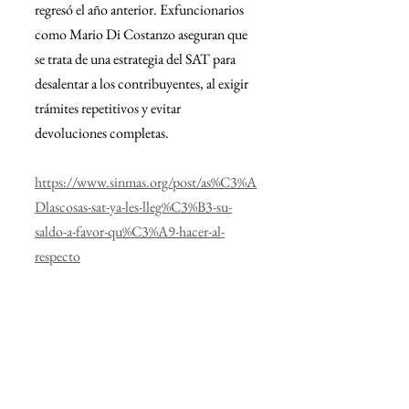
regresó el año anterior. 
Exfuncionarios 
como Mario Di Costanzo aseguran que 
se trata de una estrategia del SAT para 
desalentar a los contribuyentes, al exigir 
trámites repetitivos y evitar 
devoluciones completas.
https://www.sinmas.org/post/as%C3%A
Dlascosas-sat-ya-les-lleg%C3%B3-su-
saldo-a-favor-qu%C3%A9-hacer-al-
respecto