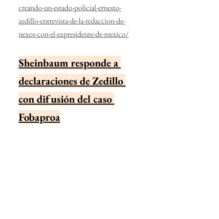
creando-un-estado-policial-ernesto-
zedillo-entrevista-de-la-redaccion-de-
nexos-con-el-expresidente-de-mexico/
Sheinbaum responde a 
declaraciones de Zedillo 
con difusión del caso 
Fobaproa