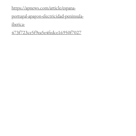
https://apnews.com/article/espana-
portugal-apagon-electricidad-peninsula-
iberica-
473f723ce5f9ea5e4fedce16950f7027