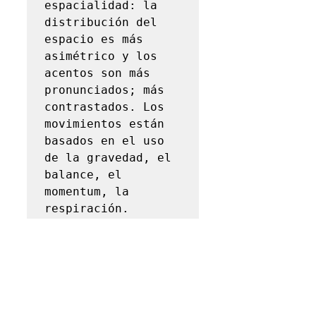
espacialidad: la 
distribución del 
espacio es más 
asimétrico y los 
acentos son más 
pronunciados; más 
contrastados. Los 
movimientos están 
basados en el uso 
de la gravedad, el 
balance, el 
momentum, la 
respiración.
https://www.sinmas.org/post/la-
sorpresa-de-la-danza-
contempor%C3%A1nea