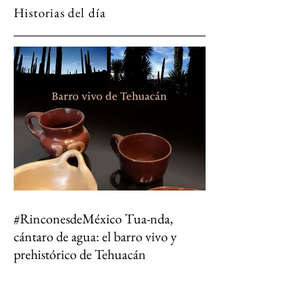
Historias del día
#RinconesdeMéxico Tua-nda,
cántaro de agua: el barro vivo y
prehistórico de Tehuacán
Entre dinosaurios, desiertos floridos y cántaros
que aún filtran la vida: así se vive el ecoturismo