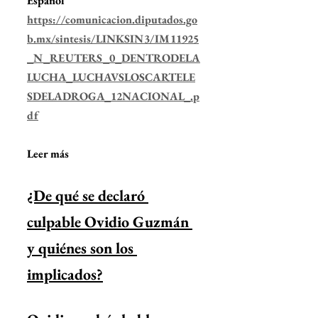
Español
https://comunicacion.diputados.go
b.mx/sintesis/LINKSIN3/IM11925
_N_REUTERS_0_DENTRODELA
LUCHA_LUCHAVSLOSCARTELE
SDELADROGA_12NACIONAL_.p
df
Leer más
¿De qué se declaró 
culpable Ovidio Guzmán 
y quiénes son los 
implicados?