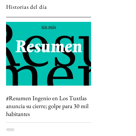
África
Historias del día
#Resumen Ingenio en Los Tuxtlas
anuncia su cierre; golpe para 30 mil
habitantes
Todo lo que algún día conocí está
desapareciendo. El cierre del Ingenio San Pedro