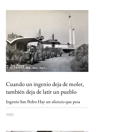
no es solo el fin de una fábrica: es la historia de
una región que durante generaciones vivió al
ritmo de la caña y que hoy enfrenta la
incertidumbre. Un relato sobre Los Tuxtlas, la
memoria, el verde que aún habita los recuerdos
y el papel que los ingenios han tenido en la
construcción de México.
https://www.sinmas.org/post/ingenio-san-
pedro-tuxtlas Sheinbaum no asistirá a toma de
protesta de D
Cuando un ingenio deja de moler,
también deja de latir un pueblo
Ingenio San Pedro Hay un silencio que pesa
distinto en los pueblos cañeros. No es el de la
madrugada antes del primer corte ni el de los
campos cubiertos por la neblina. Es el silencio
que queda cuando un ingenio apaga sus