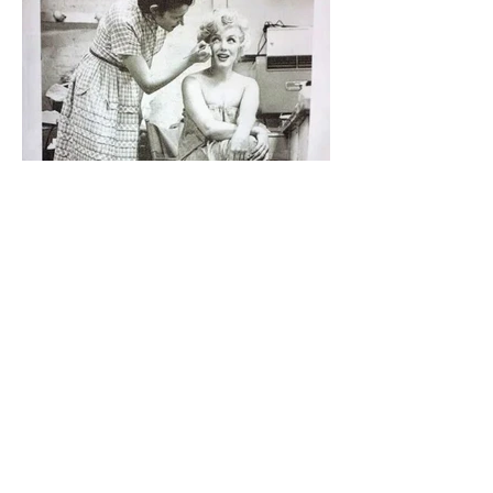
máquinas por última vez. Eso ocurrió en Lerdo
de Tejada, Veracruz. El Ingenio San Pedro,
durante décadas el corazón económico de Los
Tuxtlas, anunció su cierre definitivo al
declararse económicamente inviable. Detrás de
esa frase empresarial hay una realida
#Resumen México ya exporta
crimen: del CJNG en Europa a los
narcolaboratorios en África
Estados Unidos intensificó su ofensiva contra el
Cártel Jalisco Nueva Generación (CJNG) al
ofrecer más de 100 millones de dólares en
recompensas por ocho de sus presuntos líderes,
mientras en España fue desmantelada una red
vinculada al grupo que ocultaba metanfetamina